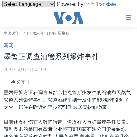
Powered by
Translate
无
障
碍
中国时间 17:18 2026年8月9日 星期日
主页
链
新闻
接
美国
墨警正调查油管系列爆炸事件
跳
中国
转
2007年9月11日 08:00
台湾
到
分享
内
港澳
容
墨西哥警方正在调查东部韦拉克鲁斯州发生的石油和天然气
国际
跳
管道系列爆炸事件。管道沿线星期一发生的6起爆炸引起了
转
分类新闻
最新国际新闻
大火，居住在附近的至少2万1千名居民被迫撤离。
到
美中关系
印太
经济·金融·贸易
导
目前还没有伤亡人数的报告，也没有人宣称爆炸事件负责。
航
热点专题
中东
人权·法律·宗教
遭到袭击的是国有垄断企业墨西哥国家石油公司(Pemex)。
跳
秘密的左翼反政府武装“人民革命军”曾表示，他们在前几个