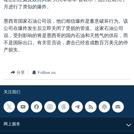
VOA视频
欧洲
科教·文娱·体健
白宫要闻
转
月进行了类似的爆炸。
到
VOA今日焦点
非洲
军事
国会报道
检
墨西哥国家石油公司说，他们相信爆炸是蓄意破坏行为。该
中文广播
美洲
劳工
美中关系
索
公司在爆炸发生后立即关闭了受损的管道。这家石油公司
全球议题
环境
美国建国250周年
说，受到影响的将是墨西哥的国内石油和天然气的供应，而
关注我们
不是国际出口。有关官员说，袭击已经造成数百万美元的停
埃博拉疫情
产损失。
美国之音专访
重要讲话与声明
分享
Follow us
台海两岸关系
其他语言网站
南中国海争端
关注我们
关注西藏
关注新疆
GEN Z 看美国
网上服务