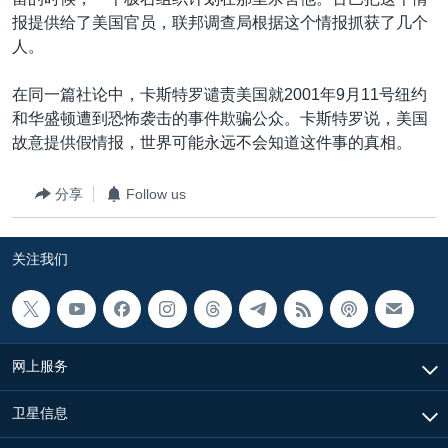
VOA视频
欧洲
科教·文娱·体健
白宫要闻
转
报提供给了美国官员，联邦调查局根据这个情报抓获了几个
到
VOA今日焦点
非洲
军事
国会报道
人。
检
中文广播
美洲
劳工
美中关系
索
在同一篇社论中，卡斯特罗谴责美国就2001年9月11号纽约
全球议题
环境
美国建国250周年
和华盛顿遭到恐怖袭击的事件欺骗公众。卡斯特罗说，美国
关注我们
故意提供假情报，世界可能永远不会知道这件事的真相。
埃博拉疫情
美国之音专访
分享
Follow us
重要讲话与声明
关注我们
台海两岸关系
其他语言网站
南中国海争端
关注西藏
网上服务
关注新疆
GEN Z 看美国
卫星信息