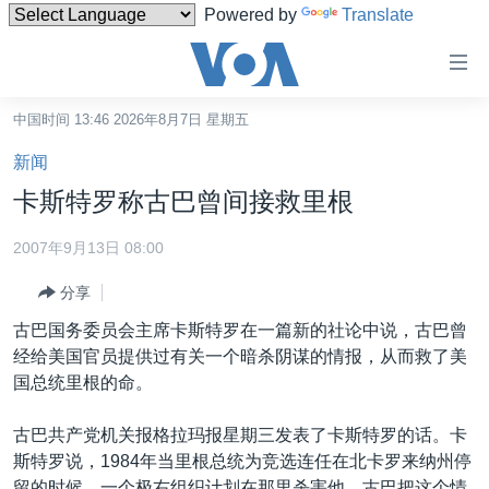
Powered by
Translate
无
障
碍
中国时间 13:46 2026年8月7日 星期五
主页
链
新闻
接
美国
卡斯特罗称古巴曾间接救里根
跳
中国
转
2007年9月13日 08:00
台湾
到
分享
内
港澳
容
古巴国务委员会主席卡斯特罗在一篇新的社论中说，古巴曾
国际
跳
经给美国官员提供过有关一个暗杀阴谋的情报，从而救了美
转
分类新闻
最新国际新闻
国总统里根的命。
到
美中关系
印太
经济·金融·贸易
导
古巴共产党机关报格拉玛报星期三发表了卡斯特罗的话。卡
航
热点专题
中东
人权·法律·宗教
斯特罗说，1984年当里根总统为竞选连任在北卡罗来纳州停
跳
留的时候，一个极右组织计划在那里杀害他。古巴把这个情