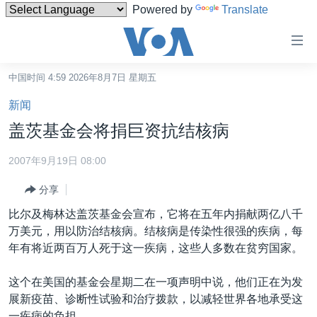
Powered by
Translate
无
障
碍
中国时间 4:59 2026年8月7日 星期五
主页
链
新闻
接
美国
盖茨基金会将捐巨资抗结核病
跳
中国
转
2007年9月19日 08:00
台湾
到
分享
内
港澳
容
比尔及梅林达盖茨基金会宣布，它将在五年内捐献两亿八千
国际
跳
万美元，用以防治结核病。结核病是传染性很强的疾病，每
转
分类新闻
最新国际新闻
年有将近两百万人死于这一疾病，这些人多数在贫穷国家。
到
美中关系
印太
经济·金融·贸易
导
这个在美国的基金会星期二在一项声明中说，他们正在为发
航
热点专题
中东
人权·法律·宗教
展新疫苗、诊断性试验和治疗拨款，以减轻世界各地承受这
跳
一疾病的负担。