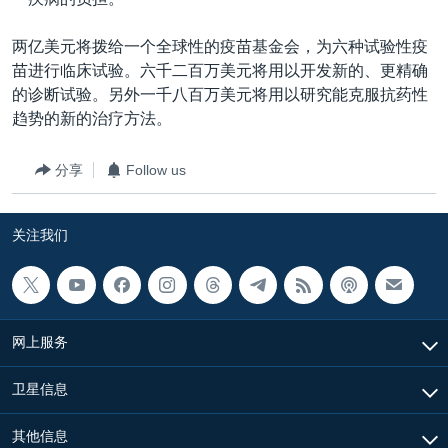
VOA视频
欧洲
科教·文娱·体健
白宫要闻
转
到
VOA今日焦点
非洲
军事
国会报道
两亿美元将拨给一个全球性的疫苗基金会，为六种试验性疫
检
苗进行临床试验。六千二百万美元将用以开发新的、更精确
中文广播
美洲
劳工
美中关系
索
的诊断试验。另外一千八百万美元将用以研究能克服抗药性
全球议题
环境
美国建国250周年
趋势的新的治疗方法。
关注我们
埃博拉疫情
分享
Follow us
美国之音专访
重要讲话与声明
关注我们
台海两岸关系
其他语言网站
南中国海争端
关注西藏
网上服务
关注新疆
卫星信息
GEN Z 看美国
其他信息