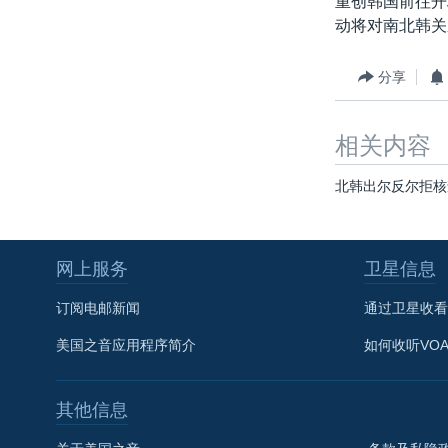
重创韩国前往开
转
动将对南北韩关
VOA今日焦点
非洲
军事
国会报道
到
检
中文广播
美洲
劳工
美中关系
分享
索
全球议题
环境
美国建国250周年
埃博拉疫情
相关内容
美国之音专访
北韩出尔反尔拒核
重要讲话与声明
台海两岸关系
网上服务
卫星信息
南中国海争端
订阅电邮新闻
通过卫星收看
关注西藏
美国之音应用程序简介
如何收听VO
关注新疆
GEN Z 看美国
其他信息