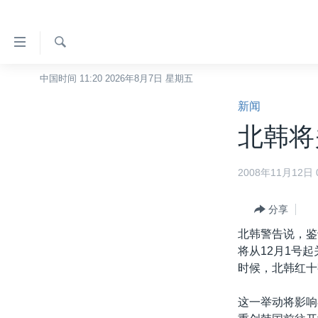
无
障
碍
检
中国时间 11:20 2026年8月7日 星期五
主页
索
链
新闻
美国
接
北韩将
中国
跳
转
台湾
2008年11月12日 0
到
港澳
内
容
分享
国际
跳
北韩警告说，鉴
分类新闻
最新国际新闻
转
将从12月1号
到
美中关系
印太
经济·金融·贸易
时候，北韩红十
导
热点专题
中东
人权·法律·宗教
航
这一举动将影响
跳
VOA视频
欧洲
科教·文娱·体健
白宫要闻