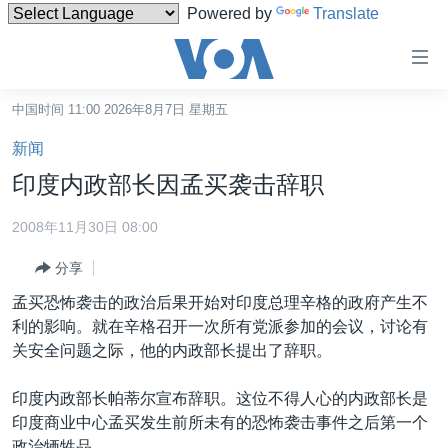
Powered by
Translate
无
障
碍
中国时间 11:00 2026年8月7日 星期五
主页
链
新闻
接
美国
印度内政部长因孟买袭击辞职
跳
中国
转
2008年11月30日 08:00
台湾
到
分享
内
港澳
容
孟买恐怖袭击的政治后果开始对印度总理辛格的政府产生不
国际
跳
利的影响。就在辛格召开一次所有党派参加的会议，讨论有
转
分类新闻
最新国际新闻
关安全问题之际，他的内政部长提出了辞职。
到
美中关系
印太
经济·金融·贸易
导
印度内政部长帕蒂尔宣布辞职。这位不得人心的内政部长是
航
热点专题
中东
人权·法律·宗教
印度商业中心孟买发生前所未有的恐怖袭击事件之后第一个
跳
政治牺牲品。