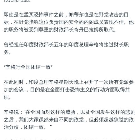
VOA视频
欧洲
科教·文娱·体健
白宫要闻
转
到
VOA今日焦点
非洲
军事
国会报道
即使是在孟买恐怖事件之前，帕蒂尔也是在野党攻击的目
检
标，在野党指称这位负责国内安全的内阁成员表现不佳。他
中文广播
美洲
劳工
美中关系
索
的职务将被受到尊重的财政部长奇丹巴拉姆所取代。
全球议题
环境
美国建国250周年
关注我们
曾经担任印度财政部长五年的印度总理辛格将接过财长职
埃博拉疫情
务。
美国之音专访
*辛格吁全国团结一致*
重要讲话与声明
台海两岸关系
在此同时，印度总理辛格星期天晚上召开了一次所有党派参
其他语言网站
加的会议 ，目的是在全面打击恐怖主义的行动方面取得共
南中国海争端
识。
关注西藏
辛格说：“在全国面对这样的威胁，以及全国发生这样的悲剧
关注新疆
之后，我们大家虽然来自不同的政党，但必须超越狭隘的政
GEN Z 看美国
治分歧，团结一致。 ”