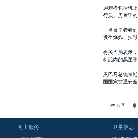
转
遇难者包括机上
VOA今日焦点
非洲
军事
国会报道
到
行员。房屋里的
检
中文广播
美洲
劳工
美中关系
索
一名目击者看到
全球议题
环境
美国建国250周年
发生爆炸，摧毁
埃博拉疫情
有关当局表示，
美国之音专访
机舱内的黑匣子
重要讲话与声明
奥巴马总统星期
台海两岸关系
国国家交通安全
南中国海争端
关注西藏
分享
关注新疆
GEN Z 看美国
网上服务
卫星信息