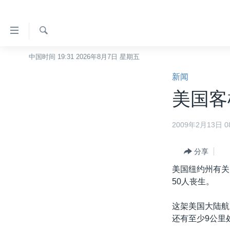
无
障
碍
检
中国时间 19:31 2026年8月7日 星期五
主页
索
链
新闻
美国
接
美国客
中国
跳
转
台湾
2009年2月13日 08
到
港澳
内
容
分享
国际
跳
美国纽约州有关
分类新闻
最新国际新闻
转
50人丧生。
到
美中关系
印太
经济·金融·贸易
导
这架美国大陆航
热点专题
中东
人权·法律·宗教
航
还有至少9公里
跳
VOA视频
欧洲
科教·文娱·体健
白宫要闻