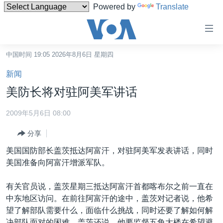
Powered by
Translate
无
障
碍
中国时间 19:05 2026年8月6日 星期四
主页
链
新闻
接
美国
美防长将对驻阿美军讲话
跳
中国
转
2009年5月6日 08:00
台湾
到
分享
内
港澳
容
美国国防部长盖茨抵达阿富汗，对驻阿美军发表讲话，同时
国际
跳
美国准备向阿富汗增派军队。
转
分类新闻
最新国际新闻
到
有关官员说，盖茨星期三抵达阿富汗首都喀布尔之前一直在
美中关系
印太
经济·金融·贸易
导
中东地区访问。在前往阿富汗的途中，盖茨对记者说，他希
航
热点专题
中东
人权·法律·宗教
望了解部队需要什么，面临什么挑战，同时还要了解如何解
跳
决部队面对的困难。盖茨还说，他要监督五角大楼在希望避