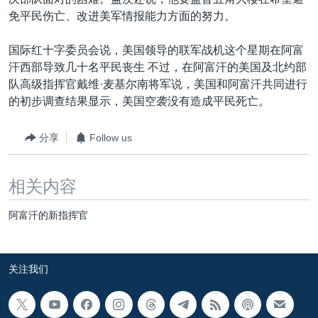
VOA视频
欧洲
科教·文娱·体健
白宫要闻
转
免平民伤亡、改进美军情报能力方面的努力。
到
VOA今日焦点
非洲
军事
国会报道
检
国际红十字委员会说，美国领导的联军战机这个星期在阿富
中文广播
美洲
劳工
美中关系
索
汗西部导致几十名平民丧生 不过，在阿富汗的美国及北约部
全球议题
环境
美国建国250周年
队高级指挥官戴维·麦基尔南将军说，美国和阿富汗共同进行
关注我们
的初步调查结果显示，美国空袭没有造成平民死亡。
埃博拉疫情
美国之音专访
分享
Follow us
重要讲话与声明
相关内容
台海两岸关系
其他语言网站
南中国海争端
阿富汗的新指挥官
关注西藏
关注新疆
关注我们
GEN Z 看美国