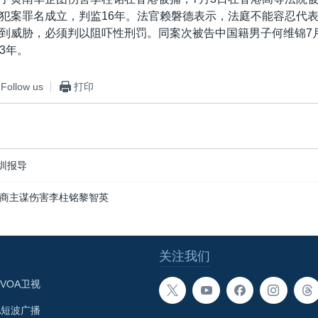
犯案罪名成立，判监16年。法官赖磐德表示，法庭不能容忍代
到威胁，必须判以阻吓性刑罚。同案次被告中国籍男子何维锦7
3年。
Follow us
打印
圳报导
商主谋伤害李柱铭黎智英
关注我们
VOA卫视
A短波广播