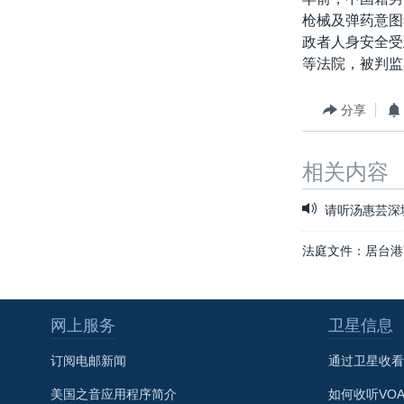
枪械及弹药意图
政者人身安全受
等法院，被判监
分享
相关内容
请听汤惠芸深
法庭文件：居台港
网上服务
卫星信息
订阅电邮新闻
通过卫星收看
美国之音应用程序简介
如何收听VO