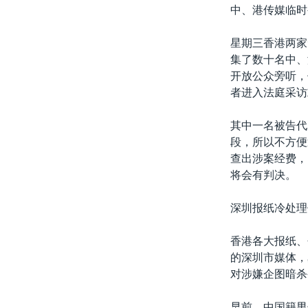
转
中、港传媒临时
VOA今日焦点
非洲
军事
国会报道
到
检
星期三香港两家
中文广播
美洲
劳工
美中关系
索
集了数十名中、
全球议题
环境
美国建国250周年
开放公众旁听，
者进入法庭采访
埃博拉疫情
美国之音专访
其中一名被告代
段，所以不方便
重要讲话与声明
查出涉案经费，
台海两岸关系
将会有判决。
南中国海争端
深圳报纸冷处理
关注西藏
香港各大报纸、
关注新疆
的深圳市媒体，
GEN Z 看美国
对涉嫌企图暗杀
早前，中国籍男