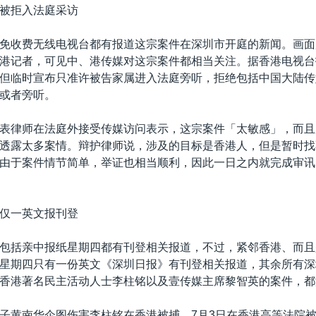
被拒入法庭采访
免收费无线电视台都有报道这宗案件在深圳市开庭的新闻。画面
港记者，可见中、港传媒对这宗案件都相当关注。据香港电视台
但临时宣布只准许被告家属进入法庭旁听，拒绝包括中国大陆传
或者旁听。
表律师在法庭外接受传媒访问表示，这宗案件「太敏感」，而且
透露太多案情。辩护律师说，涉及的目标是香港人，但是暂时找
由于案件情节简单，举证也相当顺利，因此一日之内就完成审讯
仅一英文报刊登
包括亲中报纸星期四都有刊登相关报道，不过，紧邻香港、而且
星期四只有一份英文《深圳日报》有刊登相关报道，其余所有深
香港著名民主活动人士李柱铭以及壹传媒主席黎智英的案件，都
子黄南华企图伤害李柱铭在香港被捕，7月3日在香港高等法院