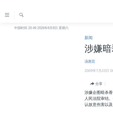
无
障
碍
检
中国时间 20:49 2026年8月8日 星期六
主页
索
链
新闻
美国
接
涉嫌暗
中国
跳
转
台湾
汤惠芸
到
港澳
内
2009年7月23日 08
容
国际
跳
分类新闻
分享
最新国际新闻
转
到
涉嫌企图暗杀香
美中关系
印太
经济·金融·贸易
导
人民法院审结。
热点专题
中东
人权·法律·宗教
航
认故意伤害以及
跳
VOA视频
欧洲
科教·文娱·体健
白宫要闻