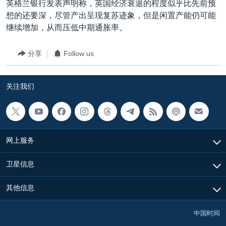
英格兰银行发表声明称，英国经济衰退的程度似乎比先前预
VOA视频
欧洲
科教·文娱·体健
白宫要闻
转
想的还要深，尽管产出呈现复苏迹象，但是闲置产能仍可能
到
VOA今日焦点
非洲
军事
国会报道
继续增加，从而压低中期通胀率。
检
中文广播
美洲
劳工
美中关系
索
分享
Follow us
全球议题
环境
美国建国250周年
关注我们
埃博拉疫情
关注我们
美国之音专访
重要讲话与声明
台海两岸关系
其他语言网站
网上服务
南中国海争端
卫星信息
关注西藏
关注新疆
其他信息
GEN Z 看美国
中国时间