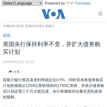
Powered by
Translate
无
障
碍
中国时间 20:02 2026年8月8日 星期六
主页
链
新闻
接
美国
英国央行保持利率不变，并扩大债券购
跳
中国
买计划
转
台湾
到
2009年8月6日 08:00
内
港澳
容
分享
国际
跳
英格兰银行将其基准利率稳定在0.5%，同时宣布将债券购买
转
分类新闻
最新国际新闻
计划的规模从1250亿英镑增加到1750亿英镑，并表示债券购
到
买计划还需三个月才能完成，央行将继续评估量化宽松政策
美中关系
印太
经济·金融·贸易
导
的规模。
航
热点专题
中东
人权·法律·宗教
跳