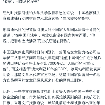
*专家：可能从轻发落*
纽约时报援引纽约大学法学教授科恩的话说，中国检察机关
宣布逮捕行动的措辞显示北京选择了罪名较轻的指控。
彭博通讯社的报道援引澳大利亚国家大学国际法博士肯特的
话说，“在中国刑法中，商业机密没有国家机密严重。”他
说，把罪名改成涉及“商业机密是在降温”。
中国国家保密局网站日前刊登的一篇署名文章指力拓公司驻
华员工从事经济间谍活动六年期间“迫使中国钢企在近乎讹诈
的进口铁矿石价格上多付出7000多亿元人民币的沉重代
价”，而这相当于“澳大利亚10%的GDP”。该网站稍后发表声
明说，那篇文章不代表官方立场。这篇由国家保密局一名地
方官员撰写的文章已经从原来刊登的网页上删除。
此外，一些中文媒体报道指胡士泰等人收受中国一些中小钢
铁企业的贿赂，作为帮助它们购买难以买到的进口铁矿石的
回报。香港文汇报报道说，虽然此前胡士泰被报道出来的年