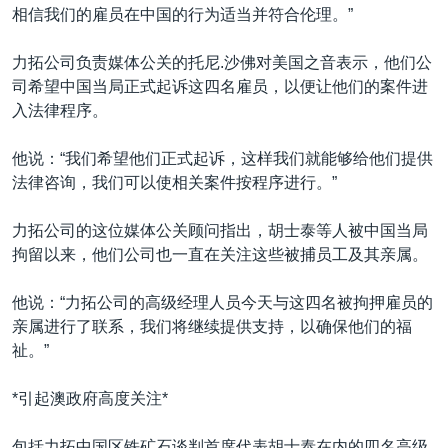
相信我们的雇员在中国的行为适当并符合伦理。”
力拓公司负责媒体公关的托尼.沙佛对美国之音表示，他们公
司希望中国当局正式起诉这四名雇员，以便让他们的案件进
入法律程序。
他说：“我们希望他们正式起诉，这样我们就能够给他们提供
法律咨询，我们可以使相关案件按程序进行。”
力拓公司的这位媒体公关顾问指出，胡士泰等人被中国当局
拘留以来，他们公司也一直在关注这些被捕员工及其亲属。
他说：“力拓公司的高级经理人员今天与这四名被拘押雇员的
亲属进行了联系，我们将继续提供支持，以确保他们的福
祉。”
*引起澳政府高度关注*
包括力拓中国区铁矿石谈判首席代表胡士泰在内的四名高级