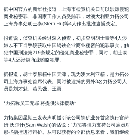
VOA视频
欧洲
科教·文娱·体健
白宫要闻
转
据中国官方的新华社报道，上海市检察机关日前以涉嫌侵犯
到
VOA今日焦点
非洲
军事
国会报道
商业秘密罪、非国家工作人员受贿罪，对澳大利亚力拓公司
检
上海办事处胡士泰(Stern Hu)等4人作出批准逮捕决定。
中文广播
美洲
劳工
美中关系
索
全球议题
环境
美国建国250周年
报道说，侦查机关经过深入侦查，初步查明胡士泰等4人涉
关注我们
嫌以不正当手段获取中国钢铁企业商业秘密的犯罪事实，触
埃博拉疫情
犯中国刑法第219条规定的侵犯商业秘密罪，同时，胡士泰
美国之音专访
等4人还涉嫌商业贿赂犯罪。
重要讲话与声明
据报道，胡士泰原籍中国天津，现为澳大利亚籍，是力拓公
台海两岸关系
其他语言网站
司上海办事处首席代表。同时被逮捕的另外3名力拓公司人
员是刘才魁、葛民强、王勇。
南中国海争端
关注西藏
*力拓称员工无罪 将提供法律援助*
关注新疆
力拓集团星期三发表声明援引该公司铁矿业务首席执行官萨
GEN Z 看美国
姆.沃尔什(Sam Walsh)的话说：“力拓将强力支持公司雇员对
那些指控进行辩护。从可以获得的全部信息来看，我们继续