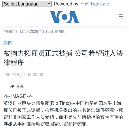
Powered by
Translate
无
障
碍
中国时间 11:14 2026年8月6日 星期四
主页
链
新闻
接
美国
被拘力拓雇员正式被捕 公司希望进入法
跳
中国
律程序
转
台湾
到
2009年8月12日 08:00
内
港澳
容
分享
国际
跳
<!-- IMAGE -->
转
分类新闻
最新国际新闻
英澳矿业巨头力拓集团(Rio Tinto)被中国拘留的四名驻上海
到
雇员已被正式逮捕，检察机关提出的罪名是涉嫌侵犯商业秘
美中关系
印太
经济·金融·贸易
导
密和非国家工作人员受贿，而不是先前所指控的较为严重的
航
热点专题
中东
人权·法律·宗教
涉嫌从事间谍活动窃取国家机密和行贿罪。
跳