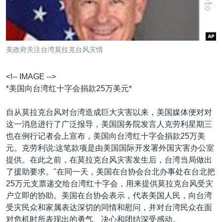
VOA视频
欧洲
科教·文娱·体健
白宫要闻
转
到
VOA今日焦点
非洲
军事
国会报道
检
中文广播
美洲
劳工
美中关系
索
美政府关注台湾莫拉克台风灾情
全球议题
环境
美国建国250周年
关注我们
埃博拉疫情
<!-- IMAGE -->
*美国向台湾红十字会捐款25万美元*
美国之音专访
重要讲话与声明
自从莫拉克台风对台湾造成巨大灾害以来，美国媒体便对对
这一消息进行了广泛报导，美国国务院发言人克劳利星期三
台海两岸关系
其他语言网站
也在例行记者会上宣布，美国向台湾红十字会捐款25万美
南中国海争端
元。克劳利说:这笔款项是由美国国际开发署外国灾害办公室
提供。在此之前，在莫拉克台风灾害发生后，台湾当局做出
关注西藏
了援助要求。"在同一天，美国在台协会台北办事处在台北把
关注新疆
25万元支票递交给台湾红十字会，用来提供莫拉克台风受灾
户立即的协助。美国在台协会表示，代表美国人民，向台湾
GEN Z 看美国
受灾民众和家属表达深切的同情和慰问，并对台湾民众在面
对危机时所表现出的勇气、决心和团结深受感动。