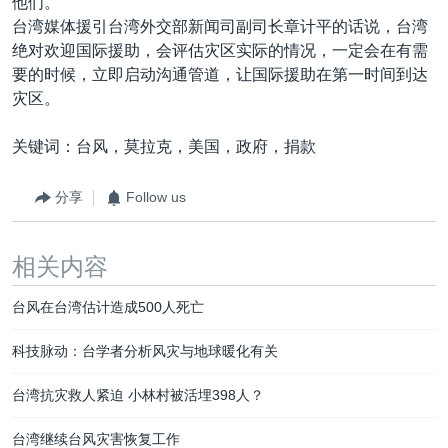
他们。"
台湾媒体援引台湾外交部新闻司副司长章计平的话说，台湾
绝对欢迎国际援助，会评估灾区实际的情况，一定会在有需
要的时候，立即启动沟通管道，让国际援助在第一时间到达
灾区。
关键词：台风，莫拉克，美国，政府，捐款
分享
Follow us
相关内容
台风在台湾估计造成500人死亡
科技脉动：台学者分析风灾与地球暖化有关
台湾抗灾救人紧迫 小林村被活埋398人？
台湾继续台风灾害恢复工作