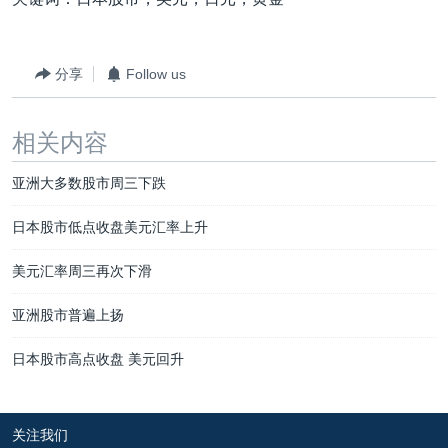
VOA视频
欧洲
科教·文娱·体健
白宫要闻
转
到
VOA今日焦点
非洲
军事
国会报道
检
分享
Follow us
中文广播
美洲
劳工
美中关系
索
全球议题
环境
美国建国250周年
关注我们
相关内容
埃博拉疫情
亚洲大多数股市周三下跌
美国之音专访
重要讲话与声明
日本股市低点收盘美元汇率上升
台海两岸关系
其他语言网站
美元汇率周三再次下滑
南中国海争端
亚洲股市普遍上扬
关注西藏
日本股市高点收盘 美元回升
关注新疆
GEN Z 看美国
关注我们