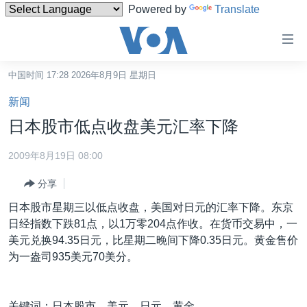
Powered by
Translate
无
障
碍
中国时间 17:28 2026年8月9日 星期日
主页
链
新闻
接
美国
日本股市低点收盘美元汇率下降
跳
中国
转
2009年8月19日 08:00
台湾
到
分享
内
港澳
容
日本股市星期三以低点收盘，美国对日元的汇率下降。东京
国际
跳
日经指数下跌81点，以1万零204点作收。在货币交易中，一
转
分类新闻
最新国际新闻
美元兑换94.35日元，比星期二晚间下降0.35日元。黄金售价
到
为一盎司935美元70美分。
美中关系
印太
经济·金融·贸易
导
航
热点专题
中东
人权·法律·宗教
跳
关键词：日本股市，美元，日元，黄金