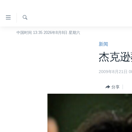
无
障
碍
检
中国时间 13:35 2026年8月8日 星期六
主页
索
链
新闻
美国
接
杰克逊
中国
跳
转
台湾
2009年8月21日 08
到
港澳
内
容
分享
国际
跳
分类新闻
最新国际新闻
转
到
美中关系
印太
经济·金融·贸易
导
热点专题
中东
人权·法律·宗教
航
跳
VOA视频
欧洲
科教·文娱·体健
白宫要闻