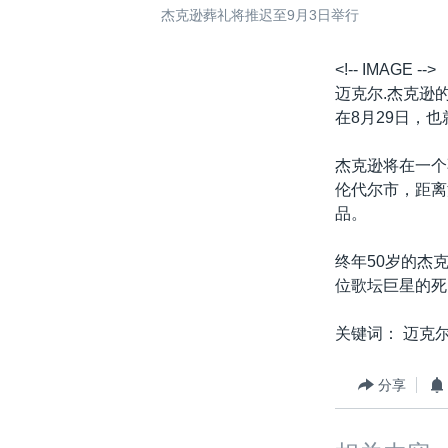
杰克逊葬礼将推迟至9月3日举行
<!-- IMAGE -->
迈克尔.杰克逊
在8月29日，
杰克逊将在一个
伦代尔市，距离
品。
终年50岁的杰
位歌坛巨星的死
关键词： 迈克
分享