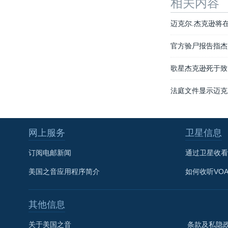
相关内容
迈克尔.杰克逊将
官方验尸报告指杰
歌星杰克逊死于致
法庭文件显示迈克
网上服务
卫星信息
订阅电邮新闻
通过卫星收看
美国之音应用程序简介
如何收听VO
其他信息
关于美国之音
条款及私隐