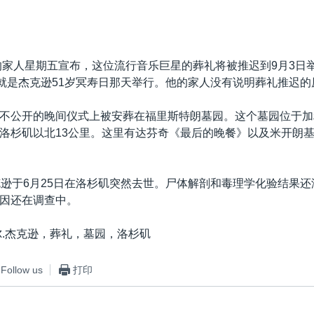
的家人星期五宣布，这位流行音乐巨星的葬礼将被推迟到9月3日
也就是杰克逊51岁冥寿日那天举行。他的家人没有说明葬礼推迟的
不公开的晚间仪式上被安葬在福里斯特朗墓园。这个墓园位于加
洛杉矶以北13公里。这里有达芬奇《最后的晚餐》以及米开朗
克逊于6月25日在洛杉矶突然去世。尸体解剖和毒理学化验结果
因还在调查中。
尔.杰克逊，葬礼，墓园，洛杉矶
Follow us
打印