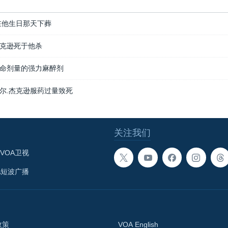
在他生日那天下葬
克逊死于他杀
命剂量的强力麻醉剂
尔.杰克逊服药过量致死
关注我们
VOA卫视
A短波广播
政策
VOA English