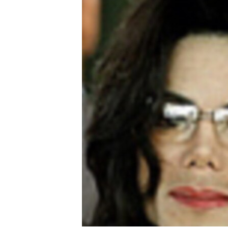
转
VOA今日焦点
非洲
军事
国会报道
到
检
中文广播
美洲
劳工
美中关系
索
全球议题
环境
美国建国250周年
埃博拉疫情
美国之音专访
重要讲话与声明
台海两岸关系
南中国海争端
关注西藏
关注新疆
GEN Z 看美国