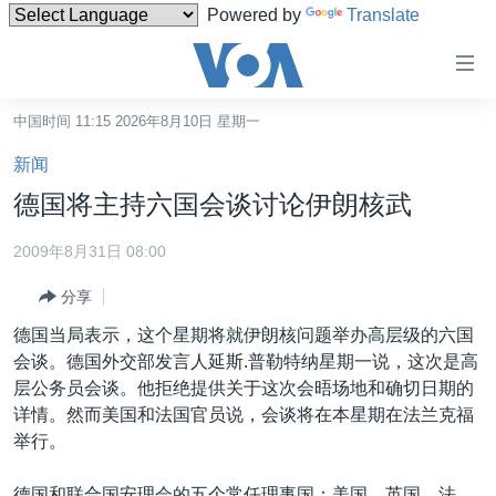
Powered by
Translate
无
障
碍
中国时间 11:15 2026年8月10日 星期一
主页
链
新闻
接
美国
德国将主持六国会谈讨论伊朗核武
跳
中国
转
2009年8月31日 08:00
台湾
到
分享
内
港澳
容
德国当局表示，这个星期将就伊朗核问题举办高层级的六国
国际
跳
会谈。德国外交部发言人延斯.普勒特纳星期一说，这次是高
转
分类新闻
最新国际新闻
层公务员会谈。他拒绝提供关于这次会晤场地和确切日期的
到
详情。然而美国和法国官员说，会谈将在本星期在法兰克福
美中关系
印太
经济·金融·贸易
导
举行。
航
热点专题
中东
人权·法律·宗教
跳
德国和联合国安理会的五个常任理事国：美国、英国、法