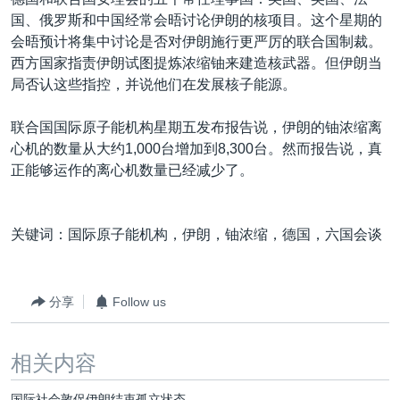
VOA视频
欧洲
科教·文娱·体健
白宫要闻
转
国、俄罗斯和中国经常会晤讨论伊朗的核项目。这个星期的
到
VOA今日焦点
非洲
军事
国会报道
会晤预计将集中讨论是否对伊朗施行更严厉的联合国制裁。
检
西方国家指责伊朗试图提炼浓缩铀来建造核武器。但伊朗当
中文广播
美洲
劳工
美中关系
索
局否认这些指控，并说他们在发展核子能源。
全球议题
环境
美国建国250周年
关注我们
联合国国际原子能机构星期五发布报告说，伊朗的铀浓缩离
埃博拉疫情
心机的数量从大约1,000台增加到8,300台。然而报告说，真
美国之音专访
正能够运作的离心机数量已经减少了。
重要讲话与声明
台海两岸关系
关键词：国际原子能机构，伊朗，铀浓缩，德国，六国会谈
其他语言网站
南中国海争端
关注西藏
分享
Follow us
关注新疆
相关内容
GEN Z 看美国
国际社会敦促伊朗结束孤立状态