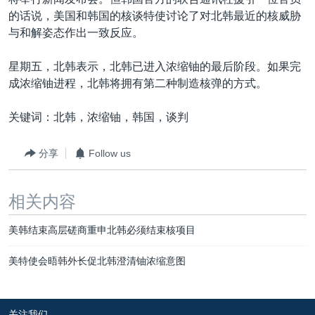
VOA视频
欧洲
科教·文娱·体健
白宫要闻
转
的话说，美国和韩国的核谈特使讨论了对北韩最近的核威胁
到
VOA今日焦点
非洲
军事
国会报道
与和解姿态作出一致反应。
检
中文广播
美洲
劳工
美中关系
索
星期五，北韩表示，北韩已进入浓缩铀的最后阶段。如果完
全球议题
环境
美国建国250周年
成浓缩铀进程，北韩将拥有第二种制造核弹的方式。
关注我们
埃博拉疫情
关键词：北韩，浓缩铀，韩国，谈判
美国之音专访
分享
Follow us
重要讲话与声明
台海两岸关系
其他语言网站
相关内容
南中国海争端
美韩结束高层磋商重申北韩必须结束核项目
关注西藏
关注新疆
美特使会晤韩外长促北韩澄清铀浓缩意图
GEN Z 看美国
关注我们