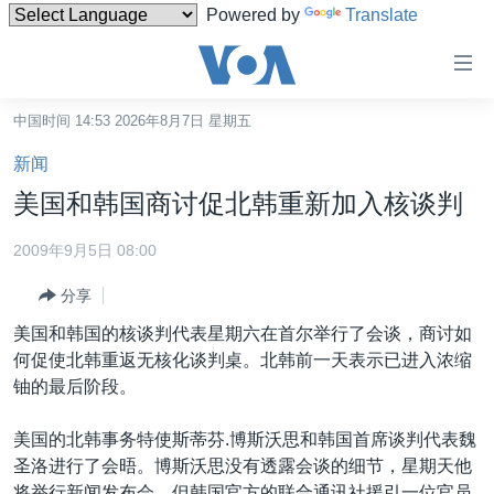
Powered by
Translate
无
障
碍
中国时间 14:53 2026年8月7日 星期五
主页
链
新闻
接
美国
美国和韩国商讨促北韩重新加入核谈判
跳
中国
转
2009年9月5日 08:00
台湾
到
分享
内
港澳
容
美国和韩国的核谈判代表星期六在首尔举行了会谈，商讨如
国际
跳
何促使北韩重返无核化谈判桌。北韩前一天表示已进入浓缩
转
分类新闻
最新国际新闻
铀的最后阶段。
到
美中关系
印太
经济·金融·贸易
导
美国的北韩事务特使斯蒂芬.博斯沃思和韩国首席谈判代表魏
航
热点专题
中东
人权·法律·宗教
圣洛进行了会晤。博斯沃思没有透露会谈的细节，星期天他
跳
将举行新闻发布会。但韩国官方的联合通讯社援引一位官员