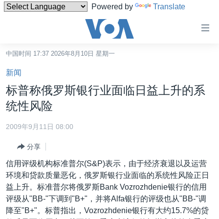
Powered by
Translate
无
障
碍
中国时间 17:37 2026年8月10日 星期一
主页
链
新闻
接
美国
标普称俄罗斯银行业面临日益上升的系
跳
中国
统性风险
转
台湾
到
2009年9月11日 08:00
内
港澳
容
分享
国际
跳
信用评级机构标准普尔(S&P)表示，由于经济衰退以及运营
转
分类新闻
最新国际新闻
环境和贷款质量恶化，俄罗斯银行业面临的系统性风险正日
到
益上升。标准普尔将俄罗斯Bank Vozrozhdenie银行的信用
美中关系
印太
经济·金融·贸易
导
评级从"BB-"下调到"B+"，并将Alfa银行的评级也从"BB-"调
航
热点专题
中东
人权·法律·宗教
降至"B+"。标普指出，Vozrozhdenie银行有大约15.7%的贷
跳