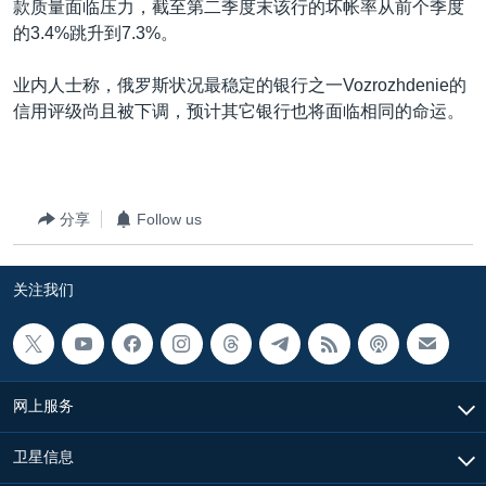
款质量面临压力，截至第二季度末该行的坏帐率从前个季度
VOA视频
欧洲
科教·文娱·体健
白宫要闻
转
的3.4%跳升到7.3%。
到
VOA今日焦点
非洲
军事
国会报道
检
业内人士称，俄罗斯状况最稳定的银行之一Vozrozhdenie的
中文广播
美洲
劳工
美中关系
索
信用评级尚且被下调，预计其它银行也将面临相同的命运。
全球议题
环境
美国建国250周年
关注我们
埃博拉疫情
美国之音专访
分享
Follow us
重要讲话与声明
台海两岸关系
关注我们
其他语言网站
南中国海争端
关注西藏
关注新疆
网上服务
GEN Z 看美国
卫星信息