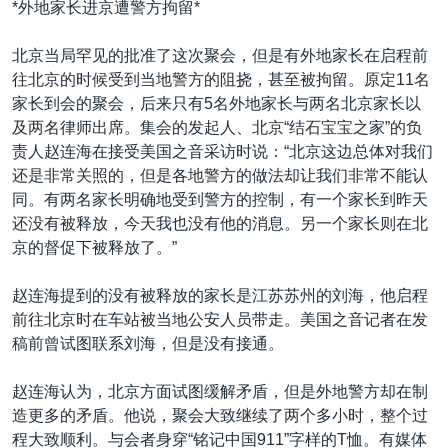
*外地家长进京遭警方拘留*
北京当局罕见的批准了这次聚会，但是有外地家长在启程前
往北京的时候受到当地警方的阻挠，甚至被拘留。原定11名
家长到会的聚会，后来只有5名外地家长与两名北京家长以
及两名律师出席。集会的发起人、北京“结石宝宝之家”的负
责人赵连海在接受美国之音采访时说：“北京这边总体对我们
还是非常关照的，但是各地警方的做法却让我们非常不能认
同。有两名家长明确地受到警方的控制，有一个家长到昨天
还没有被释放，今天我也没有他的消息。另一个家长则在北
京的督促下被释放了。”
赵连海提到的没有被释放的家长是江苏苏州的刘海，他启程
前往北京时在车站被当地公安人员带走。美国之音记者在发
稿前曾试图联系刘海，但是没有接通。
赵连海认为，北京方面试图缓解矛盾，但是外地警方却在制
造更多的矛盾。他说，聚会大致继续了两个多小时，整个过
程大致顺利。与会者身穿“铭记中国911”字样的T恤。有媒体