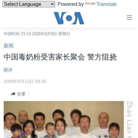
Powered by
Translate
无
障
碍
中国时间 23:13 2026年8月9日 星期日
主页
链
新闻
接
美国
中国毒奶粉受害家长聚会 警方阻挠
跳
中国
转
斯洋
台湾
到
2009年9月12日 08:00
内
港澳
容
分享
国际
跳
转
分类新闻
最新国际新闻
到
美中关系
印太
经济·金融·贸易
导
航
热点专题
中东
人权·法律·宗教
跳