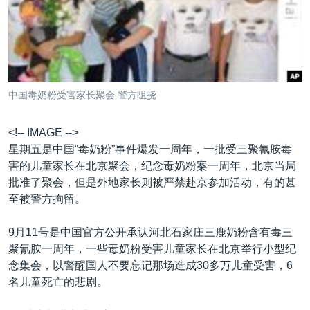
VOA视频
欧洲
科教·文娱·体健
白宫要闻
转
到
VOA今日焦点
非洲
军事
国会报道
检
中文广播
美洲
劳工
美中关系
索
全球议题
环境
美国建国250周年
关注我们
中国毒奶粉受害家长聚会 警方阻挠
埃博拉疫情
美国之音专访
<!-- IMAGE -->
星期五是中国“毒奶粉”事件爆发一周年，一批受三聚氰胺毒
重要讲话与声明
害的儿童家长在北京聚会，纪念毒奶粉案一周年，北京当局
台海两岸关系
批准了聚会，但是外地家长则被严禁赴京参加活动，有的甚
其他语言网站
至被警方拘留。
南中国海争端
关注西藏
9月11号是中国官方公开承认河北石家庄三鹿奶粉含有毒三
聚氰胺一周年，一些毒奶粉受害儿童家长在北京举行小型纪
关注新疆
念集会，以警醒国人不要忘记那场造成30多万儿童受害，6
GEN Z 看美国
名儿童死亡的悲剧。