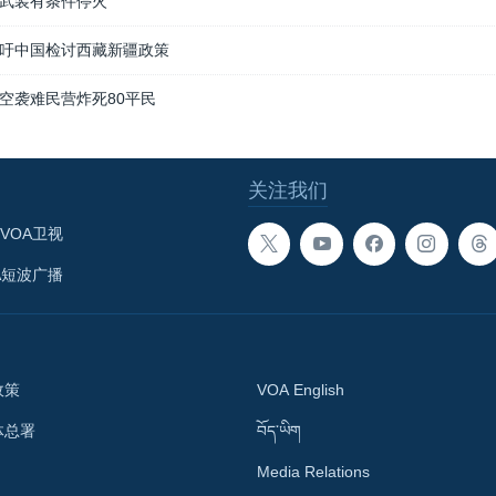
武装有条件停火
吁中国检讨西藏新疆政策
空袭难民营炸死80平民
关注我们
VOA卫视
A短波广播
政策
VOA English
体总署
བོད་ཡིག
Media Relations