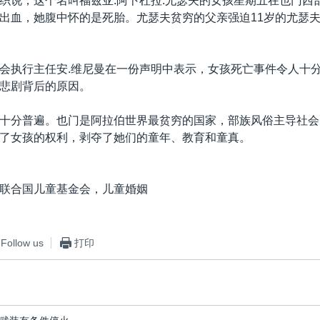
织说，这个名叫福兹亚.阿卜杜拉.尤瑟夫的女孩星期五在也门西
出血，她腹中怀的是死胎。尤瑟夫贫穷的父亲强迫11岁的尤瑟
会执行主任安.维尼曼在一份声明中表示，女孩死亡事件令人十
悲剧背后的原因。
十分普遍。也门是阿拉伯世界最贫穷的国家，部族风俗主导社会
了女孩的权利，剥夺了她们的童年、教育和童真。
联合国儿童基金会，儿童婚姻
Follow us
打印