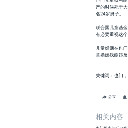
也门儿童权利组
转
产的时候死于大
VOA今日焦点
非洲
军事
国会报道
到
名24岁男子。
检
中文广播
美洲
劳工
美中关系
索
联合国儿童基金
全球议题
环境
美国建国250周年
有必要重视这个
埃博拉疫情
儿童婚姻在也门
美国之音专访
童婚姻残酷违反
重要讲话与声明
台海两岸关系
关键词：也门，
南中国海争端
关注西藏
分享
关注新疆
GEN Z 看美国
相关内容