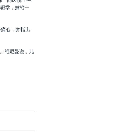
部一间医院里生
夫辍学，嫁给一
分痛心，并指出
。维尼曼说，儿