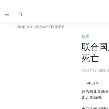
无
障
碍
检
中国时间 6:00 2026年8月7日 星期五
主页
索
链
新闻
美国
接
联合国
中国
跳
转
台湾
死亡
到
港澳
内
2009年9月15日 08
容
国际
跳
分类新闻
最新国际新闻
转
分享
到
美中关系
印太
经济·金融·贸易
联合国儿童基金
导
止儿童婚姻。
热点专题
中东
人权·法律·宗教
航
跳
VOA视频
欧洲
科教·文娱·体健
白宫要闻