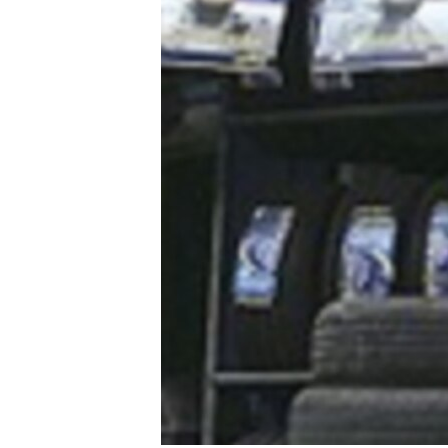
转
VOA今日焦点
非洲
军事
国会报道
到
检
中文广播
美洲
劳工
美中关系
索
全球议题
环境
美国建国250周年
埃博拉疫情
美国之音专访
重要讲话与声明
台海两岸关系
南中国海争端
关注西藏
关注新疆
GEN Z 看美国