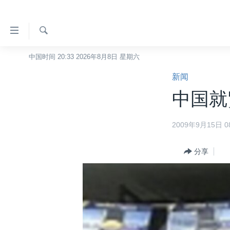
无
障
碍
检
中国时间 20:33 2026年8月8日 星期六
主页
索
链
新闻
美国
接
中国就
中国
跳
转
台湾
2009年9月15日 08
到
港澳
内
容
分享
国际
跳
分类新闻
最新国际新闻
转
到
美中关系
印太
经济·金融·贸易
导
热点专题
中东
人权·法律·宗教
航
跳
VOA视频
欧洲
科教·文娱·体健
白宫要闻