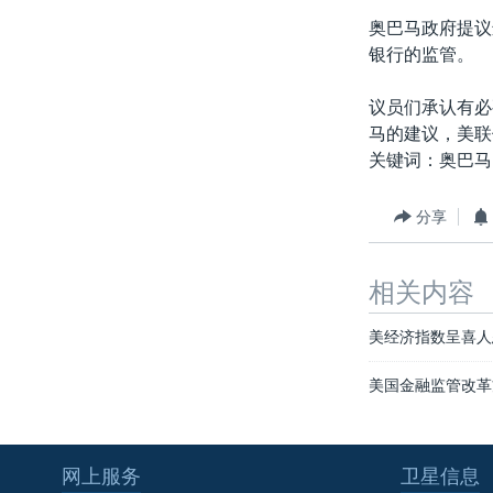
转
奥巴马政府提议
VOA今日焦点
非洲
军事
国会报道
到
银行的监管。
检
中文广播
美洲
劳工
美中关系
索
议员们承认有必
全球议题
环境
美国建国250周年
马的建议，美联
埃博拉疫情
关键词：奥巴马
美国之音专访
分享
重要讲话与声明
台海两岸关系
相关内容
南中国海争端
美经济指数呈喜人
关注西藏
美国金融监管改革
关注新疆
GEN Z 看美国
网上服务
卫星信息