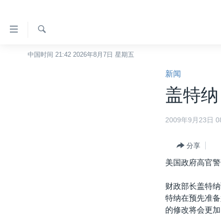
无
障
碍
检
中国时间 21:42 2026年8月7日 星期五
主页
索
链
新闻
美国
接
盖特纳
中国
跳
转
台湾
2009年9月23日 08
到
港澳
内
容
分享
国际
跳
美国政府高官警
分类新闻
最新国际新闻
转
到
美中关系
印太
经济·金融·贸易
财政部长盖特纳
导
特纳在预先准备
热点专题
中东
人权·法律·宗教
航
的修改将会更加
跳
VOA视频
欧洲
科教·文娱·体健
白宫要闻