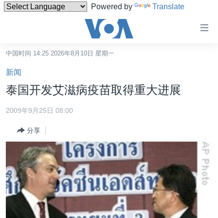
Powered by
Translate
无
障
碍
中国时间 14:25 2026年8月10日 星期一
主页
链
新闻
接
美国
泰国开发艾滋病疫苗取得重大进展
跳
中国
转
2009年9月25日 08:00
台湾
到
分享
内
港澳
容
国际
跳
转
分类新闻
最新国际新闻
到
美中关系
印太
经济·金融·贸易
导
航
热点专题
中东
人权·法律·宗教
跳