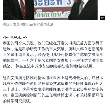
VOA视频
欧洲
科教·文娱·体健
白宫要闻
转
到
VOA今日焦点
非洲
军事
国会报道
检
中文广播
美洲
劳工
美中关系
索
泰国开发艾滋病疫苗取得重大进展
全球议题
环境
美国建国250周年
关注我们
埃博拉疫情
<!-- IMAGE -->
泰国的研究人员说，他们已经在开发艾滋病疫苗方面取得了
美国之音专访
进展，这是科学研究工作的重大突破。历时六年在志愿者身
重要讲话与声明
上的试用结果显示，联合使用几种药物降低了感染艾滋病毒
的危险性。一万六千多名泰国男女参加了一种预防艾滋病毒
台海两岸关系
其他语言网站
感染、 并在血流中减少艾滋病毒的防疫药物临床试用。
南中国海争端
这次艾滋病毒防疫药物试用在世界上是规模最大的，它显示
关注西藏
现有药物的联合使用能把感染艾滋病毒的危险性降低百分之
关注新疆
三十以上。这是首次发现的能降低艾滋病毒感染率的防疫药
物。泰国疾病控制部门的主任颂猜博士说，有关结果是可信
GEN Z 看美国
的科学研究突破。