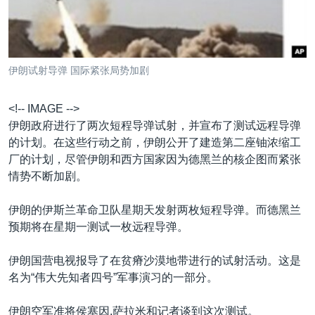
VOA视频
欧洲
科教·文娱·体健
白宫要闻
转
到
VOA今日焦点
非洲
军事
国会报道
检
中文广播
美洲
劳工
美中关系
索
伊朗试射导弹 国际紧张局势加剧
全球议题
环境
美国建国250周年
关注我们
埃博拉疫情
<!-- IMAGE -->
伊朗政府进行了两次短程导弹试射，并宣布了测试远程导弹
美国之音专访
的计划。在这些行动之前，伊朗公开了建造第二座铀浓缩工
重要讲话与声明
厂的计划，尽管伊朗和西方国家因为德黑兰的核企图而紧张
情势不断加剧。
台海两岸关系
其他语言网站
南中国海争端
伊朗的伊斯兰革命卫队星期天发射两枚短程导弹。而德黑兰
预期将在星期一测试一枚远程导弹。
关注西藏
关注新疆
伊朗国营电视报导了在贫瘠沙漠地带进行的试射活动。这是
名为“伟大先知者四号”军事演习的一部分。
GEN Z 看美国
伊朗空军准将侯塞因.萨拉米和记者谈到这次测试。