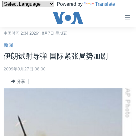
Powered by
Translate
无
障
碍
中国时间 2:34 2026年8月7日 星期五
主页
链
新闻
接
美国
伊朗试射导弹 国际紧张局势加剧
跳
中国
转
2009年9月27日 08:00
台湾
到
分享
内
港澳
容
国际
跳
转
分类新闻
最新国际新闻
到
美中关系
印太
经济·金融·贸易
导
航
热点专题
中东
人权·法律·宗教
跳