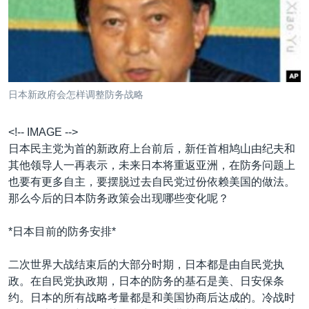
VOA视频
欧洲
科教·文娱·体健
白宫要闻
转
到
VOA今日焦点
非洲
军事
国会报道
检
中文广播
美洲
劳工
美中关系
索
全球议题
环境
美国建国250周年
关注我们
日本新政府会怎样调整防务战略
埃博拉疫情
美国之音专访
<!-- IMAGE -->
日本民主党为首的新政府上台前后，新任首相鸠山由纪夫和
重要讲话与声明
其他领导人一再表示，未来日本将重返亚洲，在防务问题上
台海两岸关系
也要有更多自主，要摆脱过去自民党过份依赖美国的做法。
其他语言网站
那么今后的日本防务政策会出现哪些变化呢？
南中国海争端
关注西藏
*日本目前的防务安排*
关注新疆
二次世界大战结束后的大部分时期，日本都是由自民党执
GEN Z 看美国
政。在自民党执政期，日本的防务的基石是美、日安保条
约。日本的所有战略考量都是和美国协商后达成的。冷战时