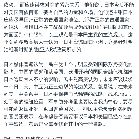
依赖。 而应该谋求对等的紧密关系。他们说，日本今后不能
对美国百依百顺，要有自己的力量和立场。他们还主张日本
应该尽早回归正常的普通国家地位。所谓“正常的普通国家”
的说法，是指日本在二战战败后成为战败国而在国防和其他
方面受到种种限制。以上观点是日本民主党的主流观点。这
个党的多数高层人士认为，日本应该回归亚洲，这是针对明
治维新时期的“脱亚入欧”政策所讲的。
日本媒体普遍认为，民主党上台，明显受到国际形势变化的
影响。中国的崛起和从美国、欧洲开始的国际金融危机都给
日本选民带来不小的影响。民主党高层认为，未来应该谋求
一种日、美、中互为正三边型的等边关系。就是说，在未来
的美、中关系中，日本要保持自己独特的战略、战术地位，
处于新的枢纽位置。军事防务考量也要以自我为中心，要尽
可能的返回亚洲，返回普通国家。一些民主党负责防务问题
的官员还表示，在考虑是否需要审议日本和美国已经存在的
军事盟约，考虑是否需要修正其中的一些条款。
*日、中怎样建立军队互信*