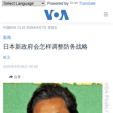
Powered by
Translate
无
障
碍
中国时间 13:43 2026年8月7日 星期五
主页
链
新闻
接
美国
日本新政府会怎样调整防务战略
跳
中国
转
前卫
台湾
到
2009年9月29日 08:00
内
港澳
容
分享
国际
跳
转
分类新闻
最新国际新闻
到
美中关系
印太
经济·金融·贸易
导
航
热点专题
中东
人权·法律·宗教
跳