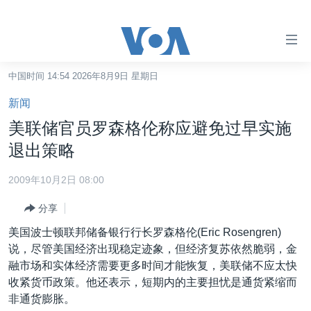
无
障
碍
中国时间 14:54 2026年8月9日 星期日
主页
链
新闻
接
美国
美联储官员罗森格伦称应避免过早实施
跳
中国
退出策略
转
台湾
到
2009年10月2日 08:00
内
港澳
容
分享
国际
跳
美国波士顿联邦储备银行行长罗森格伦(Eric Rosengren)
转
分类新闻
最新国际新闻
说，尽管美国经济出现稳定迹象，但经济复苏依然脆弱，金
到
融市场和实体经济需要更多时间才能恢复，美联储不应太快
美中关系
印太
经济·金融·贸易
导
收紧货币政策。他还表示，短期内的主要担忧是通货紧缩而
航
热点专题
中东
人权·法律·宗教
非通货膨胀。
跳