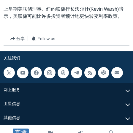
VOA视频
欧洲
科教·文娱·体健
白宫要闻
转
上星期美联储理事、纽约联储行长沃尔什(Kevin Warsh)暗
到
VOA今日焦点
非洲
军事
国会报道
示，美联储可能比许多投资者预计地更快转变利率政策。
检
中文广播
美洲
劳工
美中关系
索
全球议题
环境
美国建国250周年
分享
Follow us
关注我们
埃博拉疫情
美国之音专访
关注我们
重要讲话与声明
台海两岸关系
其他语言网站
南中国海争端
网上服务
关注西藏
卫星信息
关注新疆
其他信息
GEN Z 看美国
直播
中国时间