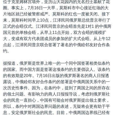
位于克里姆林宫墙外，亚历山大花园内的无名烈士墓献了花
VOA视频
欧洲
科教·文娱·体健
白宫要闻
转
圈。事实上，7月16日一大早，莫斯科市中心接近红场的大
到
VOA今日焦点
非洲
军事
国会报道
片地区就已经被警察戒严。莫斯科的红也一度被关闭。接下
检
来，莫斯科时间早上10点，江泽民同俄罗斯总统普京举行了
中文广播
美洲
劳工
美中关系
索
正式的会晤仪式。江泽民同普京的会晤首先是1对1 的中俄两
全球议题
环境
美国建国250周年
国元首的单独会晤，从早上11点开始，双方会晤的规模扩
关注我们
大，变成有双方代表团成员的参加的扩大式会晤。从上午12
埃博拉疫情
点起，江泽民同普京联合签署了著名的中俄睦邻友好合作条
美国之音专访
约。
重要讲话与声明
据报道，俄罗斯是世界上唯一的一个同中国签署相类似条约
台海两岸关系
其他语言网站
的国家。而中国方面是签署这项条约的主要倡议人。该条约
的有效期是20年。7月16日出版的俄罗斯著名的商人日报透
南中国海争端
露说，中俄睦邻友好合作条约的签署是中俄两国关系中的一
关注西藏
次历史性事件。因为，在条约中，提到了两国之间的所存在
的领土问题。有影响力的商人日报报导说，考虑到俄罗斯社
关注新疆
会的民意一直担心，中国有可能会对俄罗斯提出领土要求，
GEN Z 看美国
所以，条约中对两国边界问题的表述，无疑将会更有助于平
息，安定俄罗斯社会的民意。目前，中俄两国边界线已经有