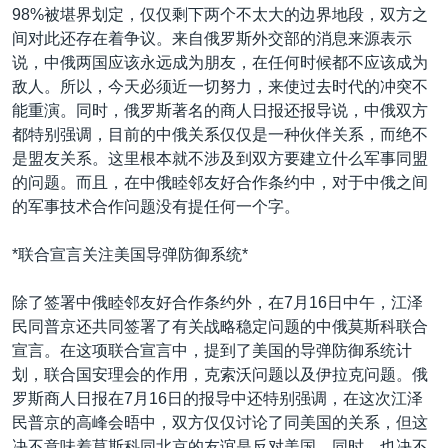
98%被堪界划定，仅仅剩下两个不太大的边界地段，双方之
间对此还存在着争议。来自俄罗斯外交部的消息来源表示
说，中俄两国应该永远成为朋友，在任何时候都不应该成为
敌人。所以，今天必须近一切努力，来使过去时代的冲突不
能重演。同时，俄罗斯著名的商人日报还报导说，中俄双方
都特别强调，目前的中俄关系仅仅是一种伙伴关系，而绝不
是盟友关系。这里根本就不涉及到双方要建立什么军事同盟
的问题。而且，在中俄睦邻友好合作条约中，对于中俄之间
的军事技术合作问题没有提任何一个字。
*联合宣言关注美国导弹防御系统*
除了签署中俄睦邻友好合作条约外，在7月16日中午，江泽
民同普京还共同签署了有关战略稳定问题的中俄莫斯科联合
宣言。在这项联合宣言中，提到了美国的导弹防御系统计
划，联合国安理会的作用，克索沃问题以及伊拉克问题。俄
罗斯商人日报在7月16日的报导中还特别强调，在这次江泽
民普京的高峰会晤中，双方仅仅讨论了同美国的关系，但这
决不意味着莫斯科同北京的友谊是反对美国。同时，也决不