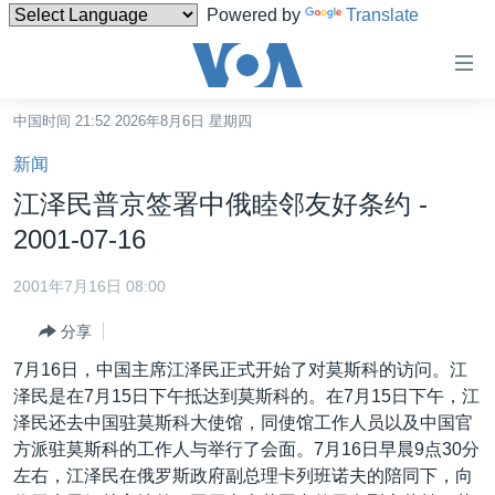
Powered by
Translate
无
障
碍
中国时间 21:52 2026年8月6日 星期四
主页
链
新闻
接
美国
江泽民普京签署中俄睦邻友好条约 -
跳
中国
2001-07-16
转
台湾
到
2001年7月16日 08:00
内
港澳
容
分享
国际
跳
7月16日，中国主席江泽民正式开始了对莫斯科的访问。江
转
分类新闻
最新国际新闻
泽民是在7月15日下午抵达到莫斯科的。在7月15日下午，江
到
泽民还去中国驻莫斯科大使馆，同使馆工作人员以及中国官
美中关系
印太
经济·金融·贸易
导
方派驻莫斯科的工作人与举行了会面。7月16日早晨9点30分
航
热点专题
中东
人权·法律·宗教
左右，江泽民在俄罗斯政府副总理卡列班诺夫的陪同下，向
跳