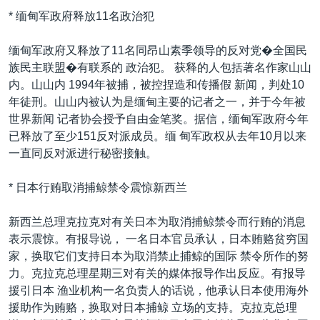
* 缅甸军政府释放11名政治犯
缅甸军政府又释放了11名同昂山素季领导的反对党�全国民
族民主联盟�有联系的 政治犯。 获释的人包括著名作家山山
内。山山内 1994年被捕，被控捏造和传播假 新闻，判处10
年徒刑。山山内被认为是缅甸主要的记者之一，并于今年被
世界新闻 记者协会授予自由金笔奖。据信，缅甸军政府今年
已释放了至少151反对派成员。缅 甸军政权从去年10月以来
一直同反对派进行秘密接触。
* 日本行贿取消捕鲸禁令震惊新西兰
新西兰总理克拉克对有关日本为取消捕鲸禁令而行贿的消息
表示震惊。有报导说， 一名日本官员承认，日本贿赂贫穷国
家，换取它们支持日本为取消禁止捕鲸的国际 禁令所作的努
力。克拉克总理星期三对有关的媒体报导作出反应。有报导
援引日本 渔业机构一名负责人的话说，他承认日本使用海外
援助作为贿赂，换取对日本捕鲸 立场的支持。克拉克总理