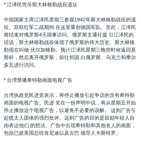
* 江泽民凭吊斯大林格勒战役遗址
中国国家主席江泽民星期三参观1942年斯大林格勒战役的遗
址。苏联红军二战期间 在这里重创德国军队。至此，江泽民
将结束对俄罗斯4天国事访问。俄罗斯文通社援 引江泽民的
话说，斯大林格勒战役体现了俄罗斯的伟大历史。斯大林格
勒现在叫做 伏尔加格勒。预计江泽民星期三晚些时候返回莫
斯科，然后离开俄罗斯，前往邻国 白俄罗斯、乌克兰和摩尔
多瓦进行访问。
* 台湾禁播希特勒画面电视广告
台湾执政党民进党表示，将停止播放引起争议的含有希特勒
画面的电视广告。民进 党在一份声明中说，将从星期五开始
停止播放这个电视广告，以避免不必要的误解。 这则广告引
起犹太人团体的强烈批评。这则广告的目的是鼓励年轻人自
由表达他们 的想法。广告中出现希特勒和其他名人的画面，
包括已故美国总统肯尼迪以及古巴 领导人卡斯特罗。