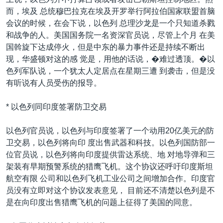
而，埃及 总统穆巴拉克在埃及开罗举行阿拉伯国家联盟首脑
会议的时候，在会下说，以色列 总理沙龙是一个只知道杀戮
和战争的人。美国国务院一名资深官员说，尽管上个月 在美
国斡旋下达成停火，但是中东的暴力事件还是持续不断出
现，华盛顿对这的感 觉是，用他的话说，�难过透顶。�以
色列军队说，一个犹太人定居点在星期三遭 到袭击，但是没
有听说有人员受伤的报导。
* 以色列同印度签署防卫交易
以色列官员说，以色列与印度签署了一个动用20亿美元的防
卫交易，以色列将向印 度出售武器和科技。以色列国防部一
位官员说，以色列将向印度提供雷达系统、地 对地导弹和三
架装有早期预警系统的猎鹰飞机。这个协议还呼吁印度斯坦
航空有限 公司和以色列飞机工业公司之间增加合作。印度官
员没有立即对这个协议发表意见， 目前还不清楚以色列是不
是在向印度出售猎鹰飞机的问题上征得了美国的同意。