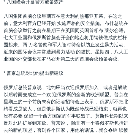
* 八国峰会开幕警方戒备森严
八国集团首脑会议星期五在意大利的热那亚开幕。在这之
前，意大利官方已经开始 实施严格的安全措施。布什总统在
首脑会议举行之前在星期三在英国同英国首相布 莱尔会晤。
七大工业国和俄罗斯首脑会开会的地点将用钢铁做成的栏杆
围起来。两 万名警察和军人随时待命以防止发生暴力活动。
近来的国际会议常常遭到暴力活动 的骚扰。星期四，八大工
业国的外交部长在罗马召开第二天的首脑会议预备会议。
* 普京总统对北约提出新建议
俄罗斯总统普京说，北约应当欢迎俄罗斯加入，或者是解散
以后转而去成立一个欢 迎俄罗斯的全新的欧洲联盟。普京在
星期三的一个前所未有的记者招待会上表示， 俄罗斯不把北
约看成是敌人，但是俄罗斯认为既然冷战已经结束，就再也
没有必要 保留一个西方国家的军事联盟了。莫斯科长期以来
反对北约扩展到东欧。普京说， 除非有一个将俄罗斯包括进
去的新的联盟，否则各个国家，用他的话说，就会�继 续彼