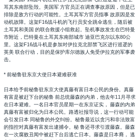
耳其东南部坠毁。美国军 方官员正在调查事故原因，但是已
排除是敌方行动的可能性。土耳其军方官员指事 故原因是发
动机故障。这架F16战斗机的飞行员安全跳伞逃生，随后被
土耳其和美国 的联合救援小组救起。坠机事故发生在巴特曼
市附近，巴特曼在土耳其东南部城市 迪亚巴克尔以东80公
里。这架F16战斗机是参加对伊拉克北部禁飞区进行巡逻的
英美 联合行动，目的是保护库尔德族人免受伊拉克的军事袭
击。
* 前秘鲁驻东京大使日本避难获准
日本给予前秘鲁驻东京大使真藤有富日本公民的身份。真藤
有富是被赶下台的秘鲁 前总统藤森的内弟，他去年11月寻求
在日本避难。一名日本官员星期一在东京证实， 藤森的内弟
真藤有富被归化为日本公民。路透社报导说，这一行动可能
会引发日本 同秘鲁的外交纠纷。秘鲁最近以贪污和非法致富
的指控对真藤有富发出逮捕令。秘 鲁还寻求引渡藤森。藤森
在一次腐败丑闻中被赶下台后逃亡日本。藤森是日本裔， 逃