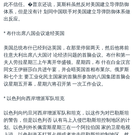
此不信任。�普京还说，莫斯科虽然反对美国建立导弹防御
体系，但是没有计 划同中国联手对美国建立导弹防御体系做
出反应。
* 布什出席八国会议途经英国
美国总统布什已经到达英国，在那里停留两天，然后他将前
往意大利出席八大国讨 论经济问题的首脑会议。布什和第一
夫人劳拉星期三上午离开华盛顿。星期四，布 什在白金汉宫
同女王伊丽莎白共进午宴，并会晤英国首相布莱尔。俄罗斯
和七个主 要工业化民主国家的首脑所参加的八国集团首脑会
议星期五开幕，星期六将召开第 一次工作会议。
* 以色列向西岸增派军队坦克
以色列向约旦河西岸增派军队和坦克，以这作为对巴勒斯坦
的警告，但是以色列否 认有马上入侵巴勒斯坦控制地区的计
划。以色列外长佩雷斯星期三在一个阿拉伯国 家的卫星电视
上说，以色列并不打算占领或者攻击巴勒斯坦控制地区。然