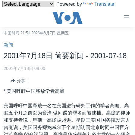
Powered by
Translate
无
障
碍
中国时间 21:51 2026年8月7日 星期五
主页
链
新闻
接
美国
2001年7月18日 简要新闻 - 2001-07-18
跳
中国
转
2001年7月18日 08:00
台湾
到
分享
内
港澳
容
* 美国呼吁中国释放学者高瞻
国际
跳
转
分类新闻
最新国际新闻
美国呼吁中国释放一名在美国进行研究工作的学者高瞻。高
到
瞻五个月之前以为台湾 做间谍的罪名而被逮捕。高瞻的律师
美中关系
印太
经济·金融·贸易
导
和支持者说，星期一高瞻被起诉。星期三美国 国务院发言人
航
热点专题
中东
人权·法律·宗教
雷克说，美国国务卿鲍威尔下个星期访问北京时同中国官方
跳
讨论高瞻 的命运问题。高瞻是华盛顿美利坚大学的一名研究