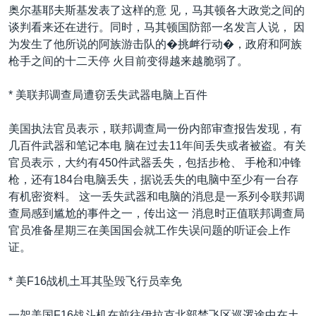
奥尔基耶夫斯基发表了这样的意 见，马其顿各大政党之间的
谈判看来还在进行。同时，马其顿国防部一名发言人说， 因
为发生了他所说的阿族游击队的�挑衅行动�，政府和阿族
枪手之间的十二天停 火目前变得越来越脆弱了。
* 美联邦调查局遭窃丢失武器电脑上百件
美国执法官员表示，联邦调查局一份内部审查报告发现，有
几百件武器和笔记本电 脑在过去11年间丢失或者被盗。有关
官员表示，大约有450件武器丢失，包括步枪、 手枪和冲锋
枪，还有184台电脑丢失，据说丢失的电脑中至少有一台存
有机密资料。 这一丢失武器和电脑的消息是一系列令联邦调
查局感到尴尬的事件之一，传出这一 消息时正值联邦调查局
官员准备星期三在美国国会就工作失误问题的听证会上作
证。
* 美F16战机土耳其坠毁飞行员幸免
一架美国F16战斗机在前往伊拉克北部禁飞区巡逻途中在土