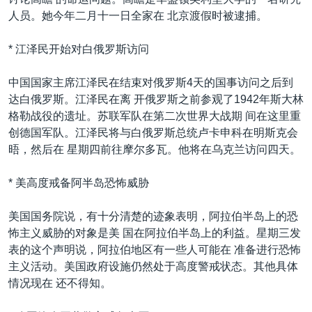
VOA视频
欧洲
科教·文娱·体健
白宫要闻
转
人员。她今年二月十一日全家在 北京渡假时被逮捕。
到
VOA今日焦点
非洲
军事
国会报道
检
* 江泽民开始对白俄罗斯访问
中文广播
美洲
劳工
美中关系
索
全球议题
环境
美国建国250周年
中国国家主席江泽民在结束对俄罗斯4天的国事访问之后到
关注我们
达白俄罗斯。江泽民在离 开俄罗斯之前参观了1942年斯大林
埃博拉疫情
格勒战役的遗址。苏联军队在第二次世界大战期 间在这里重
美国之音专访
创德国军队。江泽民将与白俄罗斯总统卢卡申科在明斯克会
晤，然后在 星期四前往摩尔多瓦。他将在乌克兰访问四天。
重要讲话与声明
台海两岸关系
* 美高度戒备阿半岛恐怖威胁
其他语言网站
南中国海争端
美国国务院说，有十分清楚的迹象表明，阿拉伯半岛上的恐
关注西藏
怖主义威胁的对象是美 国在阿拉伯半岛上的利益。星期三发
表的这个声明说，阿拉伯地区有一些人可能在 准备进行恐怖
关注新疆
主义活动。美国政府设施仍然处于高度警戒状态。其他具体
GEN Z 看美国
情况现在 还不得知。