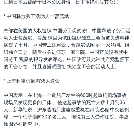
亡到日本后被给予日本公民身份。日本拒绝引渡其公民。
* 中国释放劳工活动人士曹茂斌
总部在美国的人权组织[中国劳工观察]说，中国释放了劳工活
动人士曹茂斌。曹茂 斌因为试图组织独立工会而被关进精神
病院 7 个月。中国劳工观察说，曹茂斌试图 在一家丝绸厂组
织独立工会，随后被关进江苏一家医院。中国官员没有就中
国劳工 观察的报导发表评论。中国政府只允许共产党监督下
的工会存在，并且逮捕试图组 织独立工会的活动人士。
* 上海起重机倒塌36人送命
中国表示，在上海一个造船厂发生的600吨起重机倒塌事故
现场又发现更多的尸体， 使这起事故的死亡人数上升到36
人。新华社说，沪东造船厂这座起重机在吊装过程 中突然倒
塌，一个柱子砸向30多名工人。据说有三人受伤住院。事故
原因还在调查 中。