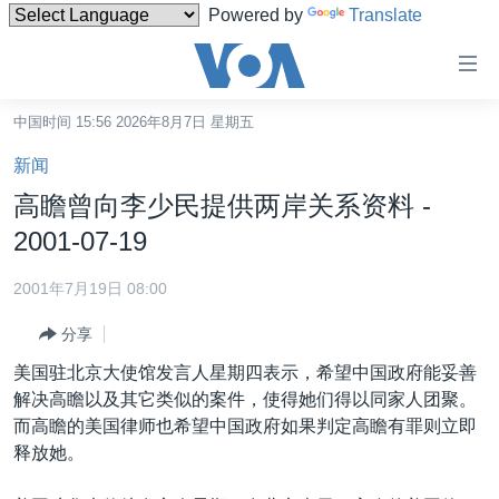
Powered by
Translate
无
障
碍
中国时间 15:56 2026年8月7日 星期五
主页
链
新闻
接
美国
高瞻曾向李少民提供两岸关系资料 -
跳
中国
2001-07-19
转
台湾
到
2001年7月19日 08:00
内
港澳
容
分享
国际
跳
美国驻北京大使馆发言人星期四表示，希望中国政府能妥善
转
分类新闻
最新国际新闻
解决高瞻以及其它类似的案件，使得她们得以同家人团聚。
到
而高瞻的美国律师也希望中国政府如果判定高瞻有罪则立即
美中关系
印太
经济·金融·贸易
导
释放她。
航
热点专题
中东
人权·法律·宗教
跳