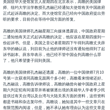
美国驻华大使馆发言人星期四在北京表示，高瞻的美国律
VOA视频
欧洲
科教·文娱·体健
白宫要闻
转
师、纽约大学法学教授孔杰融已经通知大使馆有关中国政府
到
VOA今日焦点
非洲
军事
国会报道
正式起诉高瞻的决定。而大使馆官员已经向中国政府提出旁
检
听的要求，目前仍在等待中国方面的答复。
中文广播
美洲
劳工
美中关系
索
全球议题
环境
美国建国250周年
高瞻的美国律师孔杰融星期三向媒体透露说，中国政府星期
关注我们
二通知他有关正式起诉高瞻的决定，他应该在星期四接到一
埃博拉疫情
份起诉书。但是，美国之音记者星期四下午得到高瞻丈夫薛
美国之音专访
东华的确认说，到目前为止他的律师还没有通知他得到了起
诉书副本。薛东华表示，他已经不管中国会判高瞻什么罪
重要讲话与声明
了，他只希望妻子回到美国。
台海两岸关系
其他语言网站
高瞻的美国律师孔杰融还透露，高瞻的一位中国律师7月10
南中国海争端
号第一次获准同高瞻见面两个多小时，高瞻看来情绪还好。
关注西藏
孔杰融说，高瞻告诉律师说，高瞻的确曾向被中国政府上星
期六判定犯有间谍罪并将被驱逐出境的美籍华人学者李少民
关注新疆
提供过有关台湾以及台湾与大陆关系方面的资料，这些资料
GEN Z 看美国
都是书籍和杂志复印件。高瞻说，她知道其中一些文章只在
有限范围内阅读，但是，她不承认她有理由认为这些文章是