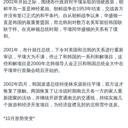
2002年开始之际，围绕布什政府对平壤采取的强硬政策，朝
VOA视频
欧洲
科教·文娱·体健
白宫要闻
转
鲜半岛一直是神经紧崩。朝鲜战争在1953年结束，交战各方
到
VOA今日焦点
非洲
军事
国会报道
并没有签订正式的和平条约。自从朝鲜战争以来，华盛顿一
检
直是韩国的最重要盟国，而北韩则对数万名美军留驻韩国耿
中文广播
美洲
劳工
美中关系
索
耿于怀。在克林顿总统时期，平壤同华盛顿的关系有了缓
全球议题
环境
美国建国250周年
和。
关注我们
埃博拉疫情
2001年，布什就任总统，下令对美国和北韩的关系进行重新
美国之音专访
审议，平壤大为不满，停止了和韩国的一系列和解项目，这
些和解项目是2000年北韩领导人金正日和韩国总统金大中在
重要讲话与声明
平壤举行首脑会晤后开始的。
台海两岸关系
其他语言网站
2002年四月，韩国派遣总统特使林东源前往平壤，双方这才
南中国海争端
恢复了接触。两国恢复了让冷战时期南北天各一方的家人重
关注西藏
新团聚的活动，并继续开辟贯通南北的交通线，持续实施几
个旅游和经济开发项目，为经济捉襟见肘的北韩雪中送炭。
关注新疆
GEN Z 看美国
*10月形势突变*