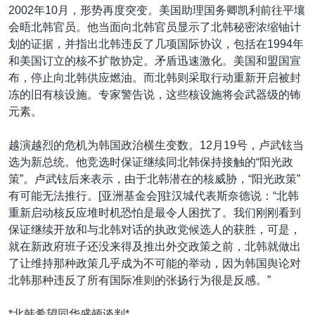
2002年10月，形势再度突变。美国助理国务卿凯利前往平壤
会晤北韩官员。他当面向北韩官员显示了北韩秘密浓缩铀计
划的证据，并指出北韩违反了几项国际协议，包括在1994年
和美国订立的核不扩散协定。矛盾迅速激化。美国和盟国宣
布，停止向北韩供应燃油。而北韩则采取行动重新开启被封
冻的旧有核设施。专家警告说，这些核设施将会武器级的钸
元素。
越演越烈的危机为韩国政治横生变数。12月19号，卢武铉当
选为新总统。他竞选时保证继续同北韩保持接触的“阳光政
策”。卢武铉后来表示，由于北韩潜在的核威胁，“阳光政策”
有可能无法推行。[亚洲基金会]驻汉城代表斯奈德说：“北韩
重新启动核反应堆时机恐怕是最令人困扰了。我们刚刚看到
保证继续开放和与北韩对话的执政党候选人的获胜，可是，
就在新政府班子还没来得及推出外交政策之前，北韩就做出
了让维持那种政策几乎成为不可能的举动，因为韩国舆论对
北韩那种违反了所有国际准则的张扬行为很是反感。”
*北韩希望同华盛顿谈判*