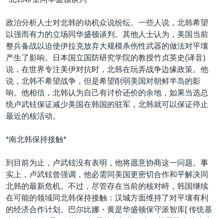
政治分析人士对北韩的动机众说纷纭。一些人说，北韩希望
以强而有力的立场同华盛顿谈判。其他人士认为，美国当前
整兵备战以迫使伊拉克放弃大规模杀伤性武器的做法对平壤
产生了影响。日本国立国防研究学院的教授竹贞英史(译音)
说，在世界专注美伊对抗时，北韩在玩弄战争边缘政策。他
说，北韩不希望战争，但是希望削弱美国对朝鲜半岛的影
响。他相信，北韩认为自己有讨价还价的余地，如果当选总
统卢武铉保证减少美国在韩国的驻军，北韩就可以保证停止
最近的核活动。
*南北韩保持接触*
到目前为止，卢武铉没有表明，他将愿意协商这一问题。事
实上，卢武铉曾强调，他必需同美国更密切合作和平解决同
北韩的最新危机。不过，尽管存在当前的核对峙，韩国继续
在可能的领域同北韩保持接触：汉城方面维持了对平壤有利
的经济合作计划。巴尔比娜・黄是华盛顿保守派智库[ 传统基