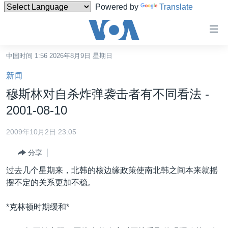
Powered by
Translate
无
障
碍
中国时间 1:56 2026年8月9日 星期日
主页
链
新闻
接
美国
穆斯林对自杀炸弹袭击者有不同看法 -
跳
中国
2001-08-10
转
台湾
到
2009年10月2日 23:05
内
港澳
容
分享
国际
跳
过去几个星期来，北韩的核边缘政策使南北韩之间本来就摇
转
分类新闻
最新国际新闻
摆不定的关系更加不稳。
到
美中关系
印太
经济·金融·贸易
导
*克林顿时期缓和*
航
热点专题
中东
人权·法律·宗教
跳