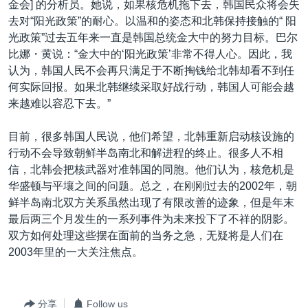
金会] 的分析员。她说，如果核危机拖下去，韩国民众将会失
去对“阳光政策”的耐心。以温和的姿态和北韩保持接触的“ 阳
光政策”过去五年来一直是韩国总统金大中的努力目标。巴尔
比娜・黄说：“金大中的‘阳光政策’非常不得人心。因此，我
认为，韩国人民不会再只满足于不断掏钱给北韩却看不到任
何实际回报。如果北韩继续采取好战行动，韩国人可能会越
来越难以容忍下去。”
目前，很多韩国人民说，他们希望，北韩重新启动核设施的
行动不会导致朝鲜半岛南北和解进程的终止。很多人不相
信，北韩会把核武器对准韩国的同胞。他们认为，核危机是
华盛顿与平壤之间的问题。总之，在刚刚过去的2002年，朝
鲜半岛南北双方关系虽然出现了有限改善的迹象，但是年末
最后两三个月发生的一系列事件为未来投下了不祥的阴影。
双方如何处理这些摆在面前的当务之急，无疑将是人们在
2003年里的一大关注焦点。
分享
Follow us