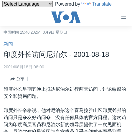
Powered by
Translate
无
障
碍
中国时间 15:48 2026年8月9日 星期日
主页
链
新闻
接
美国
印度外长访问尼泊尔 - 2001-08-18
跳
中国
转
2001年8月18日 08:00
台湾
到
分享
内
港澳
容
印度外长星期五晚上抵达尼泊尔进行两天访问，讨论敏感的
国际
跳
安全和贸易问题。
转
分类新闻
最新国际新闻
到
印度外长辛格说，他对尼泊尔这个喜马拉雅山区印度邻邦的
美中关系
印太
经济·金融·贸易
导
访问只是�友好访问�，没有任何具体的官方日程。这次访
航
热点专题
中东
人权·法律·宗教
问为印度高层官员和尼泊尔新的领导层提供了一次见面机
跳
会。尼泊尔政府最近因为皇室成员几乎全部被杀而受到震