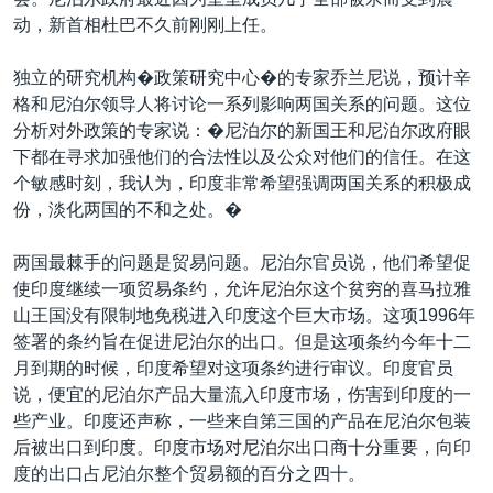
VOA视频
欧洲
科教·文娱·体健
白宫要闻
转
动，新首相杜巴不久前刚刚上任。
到
VOA今日焦点
非洲
军事
国会报道
检
独立的研究机构�政策研究中心�的专家乔兰尼说，预计辛
中文广播
美洲
劳工
美中关系
索
格和尼泊尔领导人将讨论一系列影响两国关系的问题。这位
全球议题
环境
美国建国250周年
分析对外政策的专家说：�尼泊尔的新国王和尼泊尔政府眼
关注我们
下都在寻求加强他们的合法性以及公众对他们的信任。在这
埃博拉疫情
个敏感时刻，我认为，印度非常希望强调两国关系的积极成
美国之音专访
份，淡化两国的不和之处。�
重要讲话与声明
两国最棘手的问题是贸易问题。尼泊尔官员说，他们希望促
台海两岸关系
使印度继续一项贸易条约，允许尼泊尔这个贫穷的喜马拉雅
其他语言网站
山王国没有限制地免税进入印度这个巨大市场。这项1996年
南中国海争端
签署的条约旨在促进尼泊尔的出口。但是这项条约今年十二
关注西藏
月到期的时候，印度希望对这项条约进行审议。印度官员
说，便宜的尼泊尔产品大量流入印度市场，伤害到印度的一
关注新疆
些产业。印度还声称，一些来自第三国的产品在尼泊尔包装
GEN Z 看美国
后被出口到印度。印度市场对尼泊尔出口商十分重要，向印
度的出口占尼泊尔整个贸易额的百分之四十。