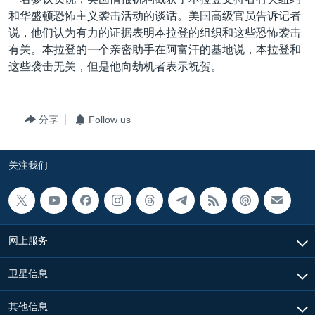
VOA视频
欧洲
科教·文娱·体健
白宫要闻
转
和华盛顿恐怖主义袭击活动的谈话。美国高级官员告诉记者
到
VOA今日焦点
非洲
军事
国会报道
说，他们认为有力的证据表明本拉登的组织和这些恐怖袭击
检
有关。本拉登的一个亲密助手在阿富汗的基地说，本拉登和
中文广播
美洲
劳工
美中关系
索
这些袭击无关，但是他向劫机者表示祝贺。
全球议题
环境
美国建国250周年
关注我们
埃博拉疫情
分享
Follow us
美国之音专访
重要讲话与声明
关注我们
台海两岸关系
其他语言网站
南中国海争端
关注西藏
网上服务
关注新疆
卫星信息
GEN Z 看美国
其他信息