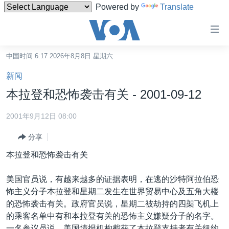
Powered by
Translate
无
障
碍
中国时间 6:17 2026年8月8日 星期六
主页
链
新闻
接
美国
本拉登和恐怖袭击有关 - 2001-09-12
跳
中国
转
2001年9月12日 08:00
台湾
到
分享
内
港澳
容
本拉登和恐怖袭击有关
国际
跳
转
分类新闻
最新国际新闻
美国官员说，有越来越多的证据表明，在逃的沙特阿拉伯恐
到
怖主义分子本拉登和星期二发生在世界贸易中心及五角大楼
美中关系
印太
经济·金融·贸易
导
的恐怖袭击有关。政府官员说，星期二被劫持的四架飞机上
航
热点专题
中东
人权·法律·宗教
的乘客名单中有和本拉登有关的恐怖主义嫌疑分子的名字。
跳
一名参议员说，美国情报机构截获了本拉登支持者有关纽约