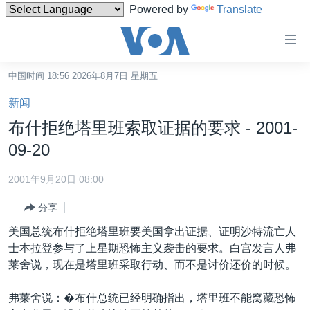
Powered by
Translate
无
障
碍
中国时间 18:56 2026年8月7日 星期五
主页
链
新闻
接
美国
布什拒绝塔里班索取证据的要求 - 2001-
跳
中国
09-20
转
台湾
到
2001年9月20日 08:00
内
港澳
容
分享
国际
跳
美国总统布什拒绝塔里班要美国拿出证据、证明沙特流亡人
转
分类新闻
最新国际新闻
士本拉登参与了上星期恐怖主义袭击的要求。白宫发言人弗
到
莱舍说，现在是塔里班采取行动、而不是讨价还价的时候。
美中关系
印太
经济·金融·贸易
导
航
热点专题
中东
人权·法律·宗教
弗莱舍说：�布什总统已经明确指出，塔里班不能窝藏恐怖
跳