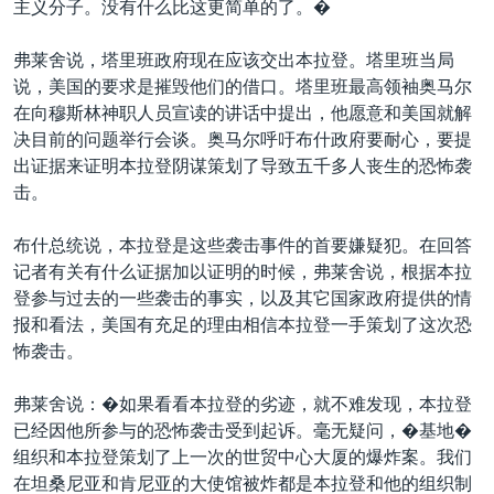
主义分子。没有什么比这更简单的了。�
VOA视频
欧洲
科教·文娱·体健
白宫要闻
转
到
VOA今日焦点
非洲
军事
国会报道
弗莱舍说，塔里班政府现在应该交出本拉登。塔里班当局
检
说，美国的要求是摧毁他们的借口。塔里班最高领袖奥马尔
中文广播
美洲
劳工
美中关系
索
在向穆斯林神职人员宣读的讲话中提出，他愿意和美国就解
全球议题
环境
美国建国250周年
决目前的问题举行会谈。奥马尔呼吁布什政府要耐心，要提
关注我们
出证据来证明本拉登阴谋策划了导致五千多人丧生的恐怖袭
埃博拉疫情
击。
美国之音专访
布什总统说，本拉登是这些袭击事件的首要嫌疑犯。在回答
重要讲话与声明
记者有关有什么证据加以证明的时候，弗莱舍说，根据本拉
台海两岸关系
其他语言网站
登参与过去的一些袭击的事实，以及其它国家政府提供的情
报和看法，美国有充足的理由相信本拉登一手策划了这次恐
南中国海争端
怖袭击。
关注西藏
弗莱舍说：�如果看看本拉登的劣迹，就不难发现，本拉登
关注新疆
已经因他所参与的恐怖袭击受到起诉。毫无疑问，�基地�
GEN Z 看美国
组织和本拉登策划了上一次的世贸中心大厦的爆炸案。我们
在坦桑尼亚和肯尼亚的大使馆被炸都是本拉登和他的组织制