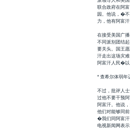
派领导人和美国
转
联合政府在阿富
VOA今日焦点
非洲
军事
国会报道
到
园。他说，�不
检
中文广播
美洲
劳工
美中关系
力，他有阿富汗
索
全球议题
环境
美国建国250周年
在接受美国广播
埃博拉疫情
不同派别团结起
要关头。国王愿
美国之音专访
汗走出这场灾难
重要讲话与声明
阿富汗人民�以
台海两岸关系
* 查希尔体弱年
南中国海争端
不过，批评人士
关注西藏
过他不要干预阿
关注新疆
阿富汗。他说，
他们对能够同前
GEN Z 看美国
�我们同阿富汗
电视新闻网表示