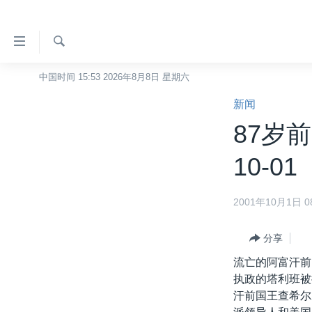
无
障
碍
检
中国时间 15:53 2026年8月8日 星期六
主页
索
链
新闻
美国
接
87岁前
中国
跳
转
台湾
10-01
到
港澳
内
2001年10月1日 08
容
国际
跳
分类新闻
最新国际新闻
转
分享
到
美中关系
印太
经济·金融·贸易
流亡的阿富汗前
导
执政的塔利班被
热点专题
中东
人权·法律·宗教
航
汗前国王查希尔
跳
VOA视频
欧洲
科教·文娱·体健
白宫要闻