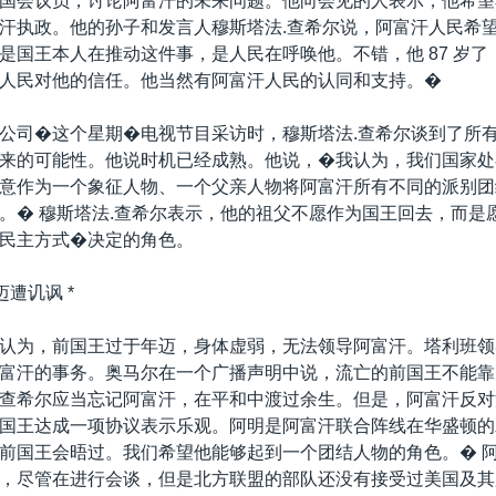
国会议员，讨论阿富汗的未来问题。他向会见的人表示，他希望
汗执政。他的孙子和发言人穆斯塔法.查希尔说，阿富汗人民希
是国王本人在推动这件事，是人民在呼唤他。不错，他 87 岁了
人民对他的信任。他当然有阿富汗人民的认同和支持。�
公司�这个星期�电视节目采访时，穆斯塔法.查希尔谈到了所
来的可能性。他说时机已经成熟。他说，�我认为，我们国家处
意作为一个象征人物、一个父亲人物将阿富汗所有不同的派别团
。� 穆斯塔法.查希尔表示，他的祖父不愿作为国王回去，而是
民主方式�决定的角色。
迈遭讥讽 *
认为，前国王过于年迈，身体虚弱，无法领导阿富汗。塔利班领
富汗的事务。奥马尔在一个广播声明中说，流亡的前国王不能靠
查希尔应当忘记阿富汗，在平和中渡过余生。但是，阿富汗反对
国王达成一项协议表示乐观。阿明是阿富汗联合阵线在华盛顿的
前国王会晤过。我们希望他能够起到一个团结人物的角色。� 
，尽管在进行会谈，但是北方联盟的部队还没有接受过美国及其