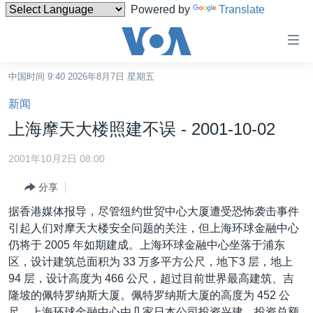
Powered by
Translate
无
障
碍
中国时间 9:40 2026年8月7日 星期五
主页
链
新闻
接
美国
上海摩天大楼照建不误 - 2001-10-02
跳
中国
转
2001年10月2日 08:00
台湾
到
分享
内
港澳
容
据香港媒体报导，尽管纽约世贸中心大厦遭受恐怖袭击事件
国际
跳
引起人们对摩天大楼安全问题的关注，但上海环球金融中心
转
分类新闻
最新国际新闻
仍将于 2005 年如期建成。上海环球金融中心坐落于浦东
到
区，设计建筑总面积为 33 万多平方公尺，地下3 层，地上
美中关系
印太
经济·金融·贸易
导
94 层，设计高度为 466 公尺，超过目前世界最高建筑、吉
航
热点专题
中东
人权·法律·宗教
隆坡的佩特罗纳斯大厦。佩特罗纳斯大厦的高度为 452 公
跳
尺。上海环球金融中心由几家日本公司投资兴建，投资总额