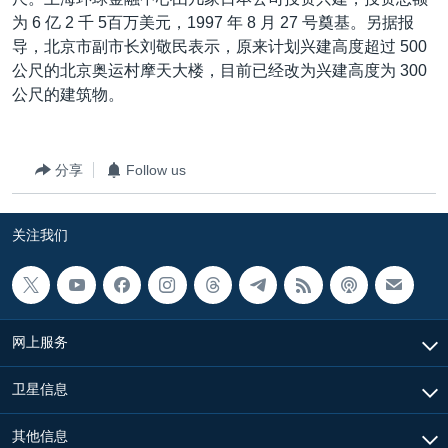
VOA视频
欧洲
科教·文娱·体健
白宫要闻
转
为 6 亿 2 千 5百万美元，1997 年 8 月 27 号奠基。另据报
到
VOA今日焦点
非洲
军事
国会报道
导，北京市副市长刘敬民表示，原来计划兴建高度超过 500
检
公尺的北京奥运村摩天大楼，目前已经改为兴建高度为 300
中文广播
美洲
劳工
美中关系
索
公尺的建筑物。
全球议题
环境
美国建国250周年
关注我们
埃博拉疫情
分享
Follow us
美国之音专访
重要讲话与声明
关注我们
台海两岸关系
其他语言网站
南中国海争端
关注西藏
网上服务
关注新疆
卫星信息
GEN Z 看美国
其他信息