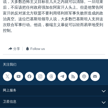
说，大多数恐怖主义目标在几天之内就可以清除。一旦结束
VOA视频
欧洲
科教·文娱·体健
白宫要闻
转
后，不应该把任何政府强加在阿富汗人头上。但是他警告阿
到
VOA今日焦点
非洲
军事
国会报道
富汗的反对派北方联盟不要利用塔利班军事失败所造成的政
检
治真空。这位巴基斯坦领导人说，大多数巴基斯坦人支持这
中文广播
美洲
劳工
美中关系
索
次联合军事行动。他说，极端主义暴徒可以轻而易举地受到
全球议题
环境
美国建国250周年
控制。
关注我们
埃博拉疫情
美国之音专访
分享
Follow us
重要讲话与声明
台海两岸关系
关注我们
其他语言网站
南中国海争端
关注西藏
关注新疆
网上服务
GEN Z 看美国
卫星信息