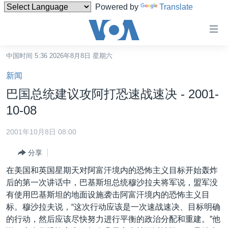
Powered by
Translate
无
障
碍
中国时间 5:36 2026年8月8日 星期六
主页
链
新闻
接
美国
巴国总统建议攻阿打恐速战速决 - 2001-
跳
中国
10-08
转
台湾
到
2001年10月8日 08:00
内
港澳
容
分享
国际
跳
在美国和英国星期天对阿富汗境内的恐怖主义目标开始轰炸
转
分类新闻
最新国际新闻
后的第一次讲话中，巴基斯坦总统穆沙拉夫将军说，盟军没
到
有使用巴基斯坦的地面设施袭击阿富汗境内的恐怖主义目
美中关系
印太
经济·金融·贸易
导
标。穆沙拉夫说，“这次行动应该是一次速战速决、目标明确
航
热点专题
中东
人权·法律·宗教
的行动，然后应该尽快努力进行平衡的政治分配和重建。”他
跳