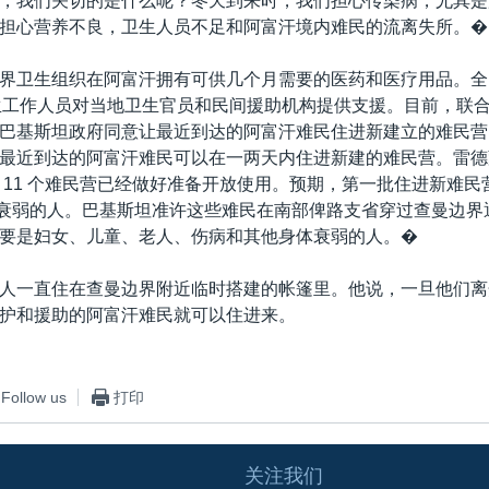
，我们关切的是什么呢？冬天到来时，我们担心传染病，尤其是
担心营养不良，卫生人员不足和阿富汗境内难民的流离失所。�
界卫生组织在阿富汗拥有可供几个月需要的医药和医疗用品。全
名卫生工作人员对当地卫生官员和民间援助机构提供支援。目前，联
巴基斯坦政府同意让最近到达的阿富汗难民住进新建立的难民营
最近到达的阿富汗难民可以在一两天内住进新建的难民营。雷德
 11 个难民营已经做好准备开放使用。预期，第一批住进新难民
名身体衰弱的人。巴基斯坦准许这些难民在南部俾路支省穿过查曼边
要是妇女、儿童、老人、伤病和其他身体衰弱的人。�
人一直住在查曼边界附近临时搭建的帐篷里。他说，一旦他们离
护和援助的阿富汗难民就可以住进来。
Follow us
打印
关注我们