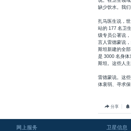
说。在卫生领域
转
缺少饮水。我们
VOA今日焦点
非洲
军事
国会报道
到
检
中文广播
美洲
劳工
美中关系
扎马医生说，世
索
站的 177 
全球议题
环境
美国建国250周年
级专员公署说，
埃博拉疫情
言人雷德蒙说，
斯坦新建的全部
美国之音专访
是 3000 
重要讲话与声明
斯坦。这些人主
台海两岸关系
雷德蒙说。这些
南中国海争端
体衰弱、寻求保
关注西藏
关注新疆
分享
GEN Z 看美国
网上服务
卫星信息