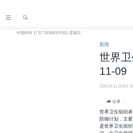
无
障
碍
检
中国时间 17:57 2026年8月9日 星期日
主页
索
链
新闻
美国
接
世界卫
中国
跳
转
台湾
11-09
到
港澳
内
2001年11月9日 08
容
国际
跳
分类新闻
最新国际新闻
转
分享
到
美中关系
印太
经济·金融·贸易
世界卫生组织表
导
防御计划，主要
热点专题
中东
人权·法律·宗教
航
是世界卫生组织
跳
VOA视频
欧洲
科教·文娱·体健
白宫要闻