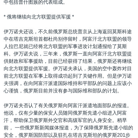
中包括普什图族的代表组成。
* 俄将继续向北方联盟提供军援 *
伊万诺夫还说，不久前俄罗斯总统普京从上海返回莫斯科途
中在塔吉克斯坦首都杜尚别停留时，阿富汗北方联盟的领导
人拉巴尼就已经将北方联盟的军事进攻计划通报给了莫斯
科。伊万诺夫说，三年来，俄罗斯一直向阿富汗北方联盟提
供财政和军事援助，目前已经获得了结果，俄罗斯还将继续
向北方联盟提供军援。伊万诺夫承认，美国的空中轰炸对目
前北方联盟在军事上取得成功起到了关键作用。但是伊万诺
夫强调，在向阿富汗派遣国际维持和平部队的问题上应该小
心谨慎，俄罗斯目前并没有参与国际维和部队的计划。
伊万诺夫否认了有关俄罗斯向阿富汗派遣地面部队的报道。
他说，仅有少量的保安人员随同俄罗斯先遣小组进入阿富
汗，帮助保卫俄罗斯外交官和高级军官的人身安全。稍早
前， 一些俄罗斯新闻媒体报道，为了保障俄罗斯先遣小组的
安全，俄罗斯国防部以及驻扎在塔吉克斯坦的俄罗斯201步