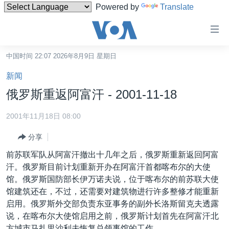
Powered by
Translate
无
障
碍
中国时间 22:07 2026年8月9日 星期日
主页
链
新闻
接
美国
俄罗斯重返阿富汗 - 2001-11-18
跳
中国
转
2001年11月18日 08:00
台湾
到
分享
内
港澳
容
前苏联军队从阿富汗撤出十几年之后，俄罗斯重新返回阿富
国际
跳
汗。俄罗斯目前计划重新开办在阿富汗首都喀布尔的大使
转
分类新闻
最新国际新闻
馆。俄罗斯国防部长伊万诺夫说，位于喀布尔的前苏联大使
到
馆建筑还在，不过，还需要对建筑物进行许多整修才能重新
美中关系
印太
经济·金融·贸易
导
启用。俄罗斯外交部负责东亚事务的副外长洛斯留克夫透露
航
热点专题
中东
人权·法律·宗教
说，在喀布尔大使馆启用之前，俄罗斯计划首先在阿富汗北
跳
方城市马扎里沙利夫恢复总领事馆的工作。