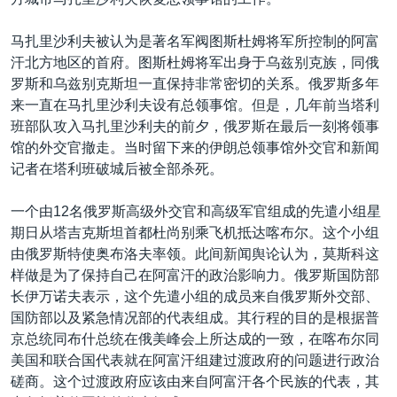
VOA视频
欧洲
科教·文娱·体健
白宫要闻
转
到
VOA今日焦点
非洲
军事
国会报道
马扎里沙利夫被认为是著名军阀图斯杜姆将军所控制的阿富
检
汗北方地区的首府。图斯杜姆将军出身于乌兹别克族，同俄
中文广播
美洲
劳工
美中关系
索
罗斯和乌兹别克斯坦一直保持非常密切的关系。俄罗斯多年
全球议题
环境
美国建国250周年
来一直在马扎里沙利夫设有总领事馆。但是，几年前当塔利
关注我们
班部队攻入马扎里沙利夫的前夕，俄罗斯在最后一刻将领事
埃博拉疫情
馆的外交官撤走。当时留下来的伊朗总领事馆外交官和新闻
美国之音专访
记者在塔利班破城后被全部杀死。
重要讲话与声明
一个由12名俄罗斯高级外交官和高级军官组成的先遣小组星
台海两岸关系
期日从塔吉克斯坦首都杜尚别乘飞机抵达喀布尔。这个小组
其他语言网站
由俄罗斯特使奥布洛夫率领。此间新闻舆论认为，莫斯科这
南中国海争端
样做是为了保持自己在阿富汗的政治影响力。俄罗斯国防部
关注西藏
长伊万诺夫表示，这个先遣小组的成员来自俄罗斯外交部、
国防部以及紧急情况部的代表组成。其行程的目的是根据普
关注新疆
京总统同布什总统在俄美峰会上所达成的一致，在喀布尔同
GEN Z 看美国
美国和联合国代表就在阿富汗组建过渡政府的问题进行政治
磋商。这个过渡政府应该由来自阿富汗各个民族的代表，其