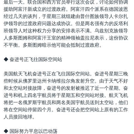
最后一天。联合国和西方官员举行这次会议，讨论如何协调
援助阿富汗新成立的过渡政府。阿富汗四个派系在德国波恩
经过几天的谈判，于星期三就组建由普什图族领导人卡尔扎
伊领导的过渡政府问题达成协议。但是两名强有力的反塔利
班领导人对这种权力分享的安排表示不满。乌兹别克族领导
人多斯图姆和阿富汗王室的精神领袖盖拉尼表示，这份协议
不平衡。多斯图姆暗示他可能会抵制过渡政府。
◆ 奋进号正飞往国际空间站
美国航天飞机奋进号正在飞往国际空间站。奋进号星期三晚
些时候从佛罗里达州卡纳维拉尔角发射升空。由于天气不好
和太空站对接故障，奋进号的发射被推迟了近一个星期。奋
进号和机上四名宇航员将于星期五和空间站对接。航天飞机
将把一名俄罗斯宇航员和两名美国宇航员送到太空站，他们
将在空间站停留四个月。奋进号还会把空间站上原有的工作
人员接回地球。
◆ 国际努力平息以巴动荡