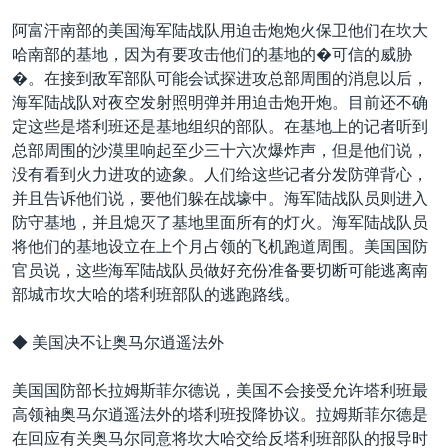
阿富汗南部的美国海军陆战队用迫击炮炮火保卫他们在坎大
哈南部的基地，因为有要攻击他们的基地的�可信的威胁
�。在接到敌军部队可能会试探进攻总部周围的消息以后，
海军陆战队对夜空发射照明弹并用迫击炮开炮。目前还不确
定这些是塔利班还是基地组织的部队。在基地上的记者听到
总部周围的沙漠里响起至少三十六次爆炸声，但是他们说，
没有看到火力进攻的迹象。人们给这些记者分发防弹背心，
并且告诉他们说，要他们躲在战壕中。海军陆战队员则进入
防守基地，并且熄灭了基地里面所有的灯火。海军陆战队员
将他们的基地设立在上个月占领的飞机跑道周围。美国国防
官员说，这些海军陆战队员做好充份准备要切断可能逃离南
部城市坎大哈的塔利班部队的逃跑路线。
◆ 美国决不让奥马尔逍遥法外
美国国防部长拉姆斯菲尔德说，美国不会接受允许塔利班最
高领袖奥马尔逍遥法外的塔利班投降协议。拉姆斯菲尔德是
在回应有关奥马尔同意将坎大哈交给反塔利班部队的报导时