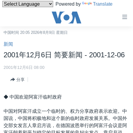
Powered by
Translate
无
障
碍
中国时间 20:05 2026年8月9日 星期日
主页
链
新闻
接
美国
2001年12月6日 简要新闻 - 2001-12-06
跳
中国
转
2001年12月6日 08:00
台湾
到
分享
内
港澳
容
国际
跳
◆ 中国欢迎阿富汗临时政府
转
分类新闻
最新国际新闻
到
中国对阿富汗成立一个临时的、权力分享政府表示欢迎。中
美中关系
印太
经济·金融·贸易
导
国说，中国将积极地和这个新的临时政府发展关系。中国外
航
热点专题
中东
人权·法律·宗教
交部女发言人章启月说，在德国波恩举行的阿富汗会议是阿
跳
富汗朝着和平与稳定的目标发展的良好出发点。章启月说，