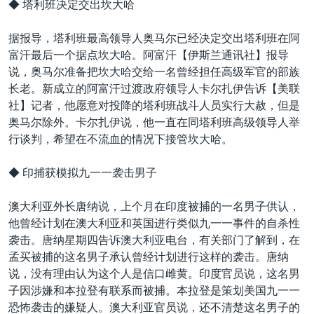
◆ 塔利班决定交出坎大哈
据报导，塔利班最高领导人奥马尔已经决定交出塔利班在阿
富汗最后一个据点坎大哈。阿富汗【伊斯兰通讯社】报导
说，奥马尔准备把坎大哈交给一名曾经担任高级军官的部族
长老。新成立的阿富汗过渡政府领导人卡尔扎伊告诉【美联
社】记者，他愿意对投降的塔利班战斗人员实行大赦，但是
奥马尔除外。卡尔扎伊说，他一直在同塔利班高级领导人举
行谈判，希望在不流血的情况下接管坎大哈。
◆ 印捕获模拟九一一袭击男子
澳大利亚外长唐纳说，上个月在印度被捕的一名男子供认，
他曾经计划在澳大利亚和英国进行类似九一一事件的自杀性
袭击。唐纳星期四告诉澳大利亚电台，有关部门了解到，在
孟买被捕的这名男子承认曾经计划进行这样的袭击。唐纳
说，没有理由认为这个人是信口雌黄。印度官员说，这名男
子因涉嫌和本拉登有联系而被捕。本拉登是策划美国九一一
恐怖袭击的嫌疑人。澳大利亚官员说，还不清楚这名男子的