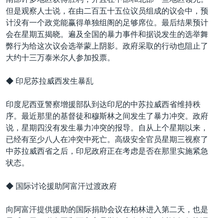
但是观察人士说，在由二百五十五位议员组成的议会中，预
计没有一个政党能赢得单独组阁的足够席位。最后结果预计
会在星期五揭晓。遍及全国的暴力事件和据说发生的选举舞
弊行为给这次议会选举蒙上阴影。政府采取的行动也阻止了
大约十三万泰米尔人参加投票。
◆ 印尼苏拉威西发生暴乱
印度尼西亚警察增援部队到达印尼的中苏拉威西省维持秩
序。最近那里的基督徒和穆斯林之间发生了暴力冲突。政府
说，星期四没有发生暴力冲突的报导。自从上个星期以来，
已经有至少八人在冲突中死亡。高级安全官员星期三视察了
中苏拉威西省之后，印尼政府正在考虑是否在那里实施紧急
状态。
◆ 国际讨论援助阿富汗过渡政府
向阿富汗提供援助的国际捐助会议在柏林进入第二天，也是