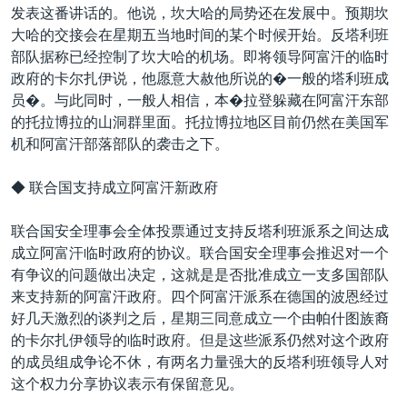
发表这番讲话的。他说，坎大哈的局势还在发展中。预期坎
大哈的交接会在星期五当地时间的某个时候开始。反塔利班
部队据称已经控制了坎大哈的机场。即将领导阿富汗的临时
政府的卡尔扎伊说，他愿意大赦他所说的�一般的塔利班成
员�。与此同时，一般人相信，本�拉登躲藏在阿富汗东部
的托拉博拉的山洞群里面。托拉博拉地区目前仍然在美国军
机和阿富汗部落部队的袭击之下。
◆ 联合国支持成立阿富汗新政府
联合国安全理事会全体投票通过支持反塔利班派系之间达成
成立阿富汗临时政府的协议。联合国安全理事会推迟对一个
有争议的问题做出决定，这就是是否批准成立一支多国部队
来支持新的阿富汗政府。四个阿富汗派系在德国的波恩经过
好几天激烈的谈判之后，星期三同意成立一个由帕什图族裔
的卡尔扎伊领导的临时政府。但是这些派系仍然对这个政府
的成员组成争论不休，有两名力量强大的反塔利班领导人对
这个权力分享协议表示有保留意见。