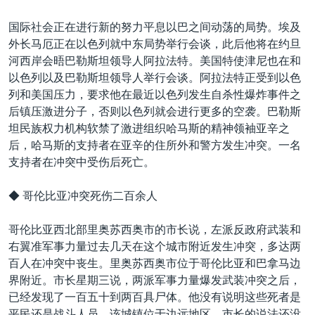
国际社会正在进行新的努力平息以巴之间动荡的局势。埃及
外长马厄正在以色列就中东局势举行会谈，此后他将在约旦
河西岸会晤巴勒斯坦领导人阿拉法特。美国特使津尼也在和
以色列以及巴勒斯坦领导人举行会谈。阿拉法特正受到以色
列和美国压力，要求他在最近以色列发生自杀性爆炸事件之
后镇压激进分子，否则以色列就会进行更多的空袭。巴勒斯
坦民族权力机构软禁了激进组织哈马斯的精神领袖亚辛之
后，哈马斯的支持者在亚辛的住所外和警方发生冲突。一名
支持者在冲突中受伤后死亡。
◆ 哥伦比亚冲突死伤二百余人
哥伦比亚西北部里奥苏西奥市的市长说，左派反政府武装和
右翼准军事力量过去几天在这个城市附近发生冲突，多达两
百人在冲突中丧生。里奥苏西奥市位于哥伦比亚和巴拿马边
界附近。市长星期三说，两派军事力量爆发武装冲突之后，
已经发现了一百五十到两百具尸体。他没有说明这些死者是
平民还是战斗人员。该城镇位于边远地区，市长的说法还没