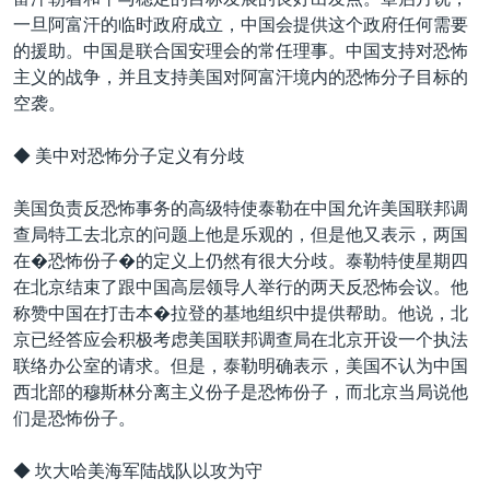
VOA视频
欧洲
科教·文娱·体健
白宫要闻
转
一旦阿富汗的临时政府成立，中国会提供这个政府任何需要
到
VOA今日焦点
非洲
军事
国会报道
的援助。中国是联合国安理会的常任理事。中国支持对恐怖
检
主义的战争，并且支持美国对阿富汗境内的恐怖分子目标的
中文广播
美洲
劳工
美中关系
索
空袭。
全球议题
环境
美国建国250周年
关注我们
◆ 美中对恐怖分子定义有分歧
埃博拉疫情
美国之音专访
美国负责反恐怖事务的高级特使泰勒在中国允许美国联邦调
查局特工去北京的问题上他是乐观的，但是他又表示，两国
重要讲话与声明
在�恐怖份子�的定义上仍然有很大分歧。泰勒特使星期四
台海两岸关系
在北京结束了跟中国高层领导人举行的两天反恐怖会议。他
其他语言网站
称赞中国在打击本�拉登的基地组织中提供帮助。他说，北
南中国海争端
京已经答应会积极考虑美国联邦调查局在北京开设一个执法
关注西藏
联络办公室的请求。但是，泰勒明确表示，美国不认为中国
西北部的穆斯林分离主义份子是恐怖份子，而北京当局说他
关注新疆
们是恐怖份子。
GEN Z 看美国
◆ 坎大哈美海军陆战队以攻为守