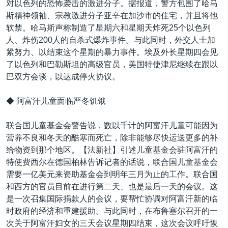
对以色列的恐怖袭击的激进分子。据报道，警方包围了哈马
斯精神领袖、宗教激进分子亚辛在加沙市的住宅，并且将他
软禁。哈马斯声称制造了星期六和星期天炸死25个以色列
人、炸伤200人的自杀式爆炸事件。与此同时，外交人士加
紧努力、以结束这个星期的暴力事件。埃及外长星期四会见
了以色列和巴勒斯坦的高级官员，美国特使津尼继续在跟以
巴双方会谈，以达成停火协议。
◆ 阿富汗儿童面临严冬饥饿
联合国儿童基金会警告说，数以千计的阿富汗儿童可能因为
营养不良和冬天的酷寒而死亡，除非能够尽快运送更多的补
给物资到那个地区。【法新社】引述儿童基金会驻阿富汗的
特使费西尔在德国柏林告诉记者的话说，联合国儿童基金会
需要一亿美元来资助基金会到明年三月为止的工作。联合国
和西方的官员目前在进行第二天、也是最后一天的会议。这
是一次召集国际捐款人的会议，要帮忙协调对阿富汗新的临
时政府的经济和重建援助。与此同时，在布鲁塞尔召开的一
次关于阿富汗妇女的三天会议星期四结束，这次会议呼吁恢