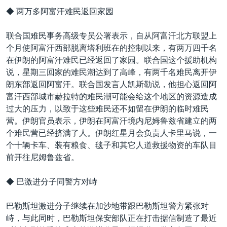
◆ 两万多阿富汗难民返回家园
联合国难民事务高级专员公署表示，自从阿富汗北方联盟上
个月使阿富汗西部脱离塔利班在的控制以来，有两万四千名
在伊朗的阿富汗难民已经返回了家园。联合国这个援助机构
说，星期三回家的难民潮达到了高峰，有两千名难民离开伊
朗东部返回阿富汗。联合国发言人凯斯勒说，他担心返回阿
富汗西部城市赫拉特的难民潮可能会给这个地区的资源造成
过大的压力，以致于这些难民还不如留在伊朗的临时难民
营。伊朗官员表示，伊朗在阿富汗境内尼姆鲁兹省建立的两
个难民营已经挤满了人。伊朗红星月会负责人卡里马说，一
个十辆卡车、装有粮食、毯子和其它人道救援物资的车队目
前开往尼姆鲁兹省。
◆ 巴激进分子同警方对峙
巴勒斯坦激进分子继续在加沙地带跟巴勒斯坦警方紧张对
峙，与此同时，巴勒斯坦保安部队正在打击据信制造了最近