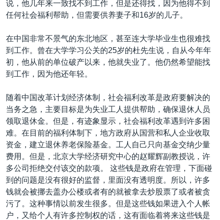
说，他几年来一致找不到工作，但是还得找，因为他得不到
VOA视频
欧洲
科教·文娱·体健
白宫要闻
转
任何社会福利帮助，但需要供养妻子和16岁的儿子。
到
VOA今日焦点
非洲
军事
国会报道
检
在中国非常不景气的东北地区，甚至连大学毕业生也很难找
中文广播
美洲
劳工
美中关系
索
到工作。曾在大学学习公关的25岁的杜先生说，自从今年年
全球议题
环境
美国建国250周年
初，他从前的单位破产以来，他就失业了。他仍然希望能找
关注我们
到工作，因为他还年轻。
埃博拉疫情
美国之音专访
随着中国改革计划经济体制，社会福利改革是政府要解决的
当务之急，主要目标是为失业工人提供帮助，确保退休人员
重要讲话与声明
领取退休金。但是，有迹象显示，社会福利改革遇到许多困
台海两岸关系
其他语言网站
难。在目前的福利体制下，地方政府从国营和私人企业收取
资金，建立退休养老保险基金。工人自己只向基金交纳少量
南中国海争端
费用。但是，北京大学经济研究中心的赵耀辉副教授说，许
关注西藏
多公司拒绝交付该交的款项。 这些钱是政府在管理，下面碰
到的问题是没有很好的监督，里面没有透明度。所以，许多
关注新疆
钱就会被挪去盖办公楼或者有的就被拿去炒股票了或者被贪
GEN Z 看美国
污了。这种事情以前发生很多。但是这些钱如果进入个人帐
户，又给个人有许多控制权的话，这有面临着将来这些钱是