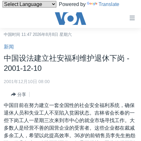
Powered by
Translate
无
障
碍
中国时间 11:47 2026年8月8日 星期六
主页
链
新闻
接
美国
中国设法建立社安福利维护退休下岗 -
跳
中国
2001-12-10
转
台湾
到
2001年12月10日 08:00
内
港澳
容
分享
国际
跳
中国目前在努力建立一套全国性的社会安全福利系统，确保
转
分类新闻
最新国际新闻
退休人员和失业工人不至陷入贫困状态。吉林省会长春的一
到
些下岗工人一星期三次来到市中心的就业市场寻找工作。大
美中关系
印太
经济·金融·贸易
导
多数人是经营不善的国营企业的受害者。这些企业都在裁减
航
热点专题
中东
人权·法律·宗教
多余工人，希望以此提高效率。36岁的前销售员李先生抱怨
跳