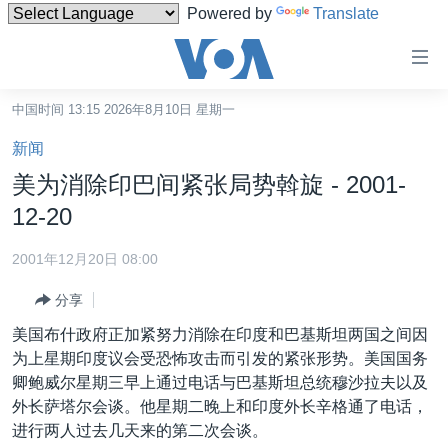
Powered by
Translate
无
障
碍
中国时间 13:15 2026年8月10日 星期一
主页
链
新闻
接
美国
美为消除印巴间紧张局势斡旋 - 2001-
跳
中国
12-20
转
台湾
到
2001年12月20日 08:00
内
港澳
容
分享
国际
跳
美国布什政府正加紧努力消除在印度和巴基斯坦两国之间因
转
分类新闻
最新国际新闻
为上星期印度议会受恐怖攻击而引发的紧张形势。美国国务
到
卿鲍威尔星期三早上通过电话与巴基斯坦总统穆沙拉夫以及
美中关系
印太
经济·金融·贸易
导
外长萨塔尔会谈。他星期二晚上和印度外长辛格通了电话，
航
热点专题
中东
人权·法律·宗教
进行两人过去几天来的第二次会谈。
跳