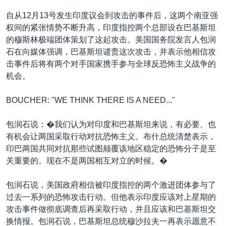
VOA视频
欧洲
科教·文娱·体健
白宫要闻
转
自从12月13号发生印度议会到攻击的事件后，这两个南亚强
到
VOA今日焦点
非洲
军事
国会报道
权间的紧张情势不断升高，印度指控两个总部设在巴基斯坦
检
的穆斯林极端团体策划了这起攻击。美国国务院发言人包润
中文广播
美洲
劳工
美中关系
索
石在向媒体强调，巴基斯坦谴责这次攻击，并表示他相信攻
全球议题
环境
美国建国250周年
击事件后将有两个对手国家携手参与全球反恐怖主义战争的
关注我们
机会。
埃博拉疫情
美国之音专访
BOUCHER: "WE THINK THERE IS A NEED..."
重要讲话与声明
包润石说：�我们认为对印度和巴基斯坦来说，有必要、也
台海两岸关系
其他语言网站
有机会让两国采取行动对抗恐怖主义。布什总统清楚表示，
印巴两国共同对抗那些试图颠覆该地区稳定的恐怖分子是至
南中国海争端
关重要的。现在不是两国相互对立的时候。�
关注西藏
包润石说，美国政府相信被印度指控的两个激进团体参与了
关注新疆
过去一系列的恐怖攻击行动。但他表示印度应该对上星期的
GEN Z 看美国
攻击事件做彻底调查后再采取行动，并且应该和巴基斯坦交
换情报。包润石说，巴基斯坦总统穆沙拉夫一再表示愿意不