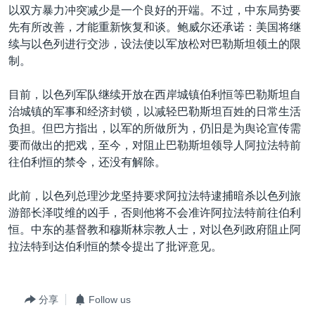
以双方暴力冲突减少是一个良好的开端。不过，中东局势要
先有所改善，才能重新恢复和谈。鲍威尔还承诺：美国将继
续与以色列进行交涉，设法使以军放松对巴勒斯坦领土的限
制。
目前，以色列军队继续开放在西岸城镇伯利恒等巴勒斯坦自
治城镇的军事和经济封锁，以减轻巴勒斯坦百姓的日常生活
负担。但巴方指出，以军的所做所为，仍旧是为舆论宣传需
要而做出的把戏，至今，对阻止巴勒斯坦领导人阿拉法特前
往伯利恒的禁令，还没有解除。
此前，以色列总理沙龙坚持要求阿拉法特逮捕暗杀以色列旅
游部长泽哎维的凶手，否则他将不会准许阿拉法特前往伯利
恒。中东的基督教和穆斯林宗教人士，对以色列政府阻止阿
拉法特到达伯利恒的禁令提出了批评意见。
分享
Follow us