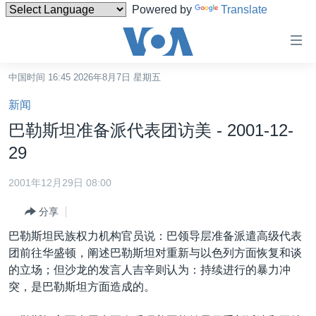
Powered by
Translate
无
障
碍
中国时间 16:45 2026年8月7日 星期五
主页
链
新闻
接
美国
巴勒斯坦准备派代表团访美 - 2001-12-
跳
中国
29
转
台湾
到
2001年12月29日 08:00
内
港澳
容
分享
国际
跳
巴勒斯坦民族权力机构官员说：巴领导层准备派遣高级代表
转
分类新闻
最新国际新闻
团前往华盛顿，阐述巴勒斯坦对重新与以色列方面恢复和谈
到
的立场；但沙龙的发言人吉辛则认为：持续进行的暴力冲
美中关系
印太
经济·金融·贸易
导
突，是巴勒斯坦方面造成的。
航
热点专题
中东
人权·法律·宗教
跳