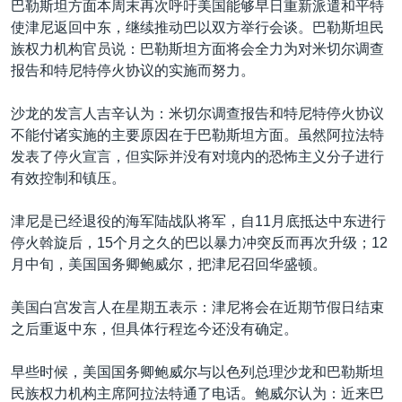
巴勒斯坦方面本周末再次呼吁美国能够早日重新派遣和平特
VOA视频
欧洲
科教·文娱·体健
白宫要闻
转
使津尼返回中东，继续推动巴以双方举行会谈。巴勒斯坦民
到
VOA今日焦点
非洲
军事
国会报道
族权力机构官员说：巴勒斯坦方面将会全力为对米切尔调查
检
报告和特尼特停火协议的实施而努力。
中文广播
美洲
劳工
美中关系
索
全球议题
环境
美国建国250周年
沙龙的发言人吉辛认为：米切尔调查报告和特尼特停火协议
关注我们
不能付诸实施的主要原因在于巴勒斯坦方面。虽然阿拉法特
埃博拉疫情
发表了停火宣言，但实际并没有对境内的恐怖主义分子进行
美国之音专访
有效控制和镇压。
重要讲话与声明
津尼是已经退役的海军陆战队将军，自11月底抵达中东进行
台海两岸关系
其他语言网站
停火斡旋后，15个月之久的巴以暴力冲突反而再次升级；12
月中旬，美国国务卿鲍威尔，把津尼召回华盛顿。
南中国海争端
关注西藏
美国白宫发言人在星期五表示：津尼将会在近期节假日结束
之后重返中东，但具体行程迄今还没有确定。
关注新疆
GEN Z 看美国
早些时候，美国国务卿鲍威尔与以色列总理沙龙和巴勒斯坦
民族权力机构主席阿拉法特通了电话。鲍威尔认为：近来巴