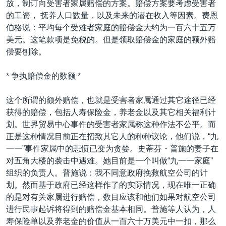
放，制订向受害者家属赔偿的方案。赔偿方案要考虑受害者
VOA视频
欧洲
科教·文娱·体健
白宫要闻
转
的工资， 抚养人口数量，以及未来的潜在收入等因素。费恩
到
VOA今日焦点
非洲
军事
国会报道
伯格说：平均每个受难者家庭的赔偿金大约为一百六十五万
检
美元。这笔款项是免税的。但是领取赔偿金的家庭的额外赔
中文广播
美洲
劳工
美中关系
索
偿要刨除。
全球议题
环境
美国建国250周年
关注我们
* 争执赔偿金的数额 *
埃博拉疫情
美国之音专访
这个所谓的额外赔偿，也就是受害者家属通过其它途径已经
获得的赔偿，包括人寿保险金，养老金以及其它相关福利计
重要讲话与声明
划。世界贸易中心事件的受害者家属称这种作法不公平。而
台海两岸关系
其他语言网站
正是这种情况目前正在招致其它人的种种议论，他们说，“九
一一”事件家属中的悲愤已变为贪婪。史蒂芬・普施的妻子在
南中国海争端
对五角大楼的袭击中遇难。她目前是一个叫做“九一一家庭”
关注西藏
组织的负责人。普施说：我不同意政府挽救航空公司的计
划。然而基于政府已经这样作了的实际情况，现在唯一正确
关注新疆
的是对有关家属进行赔偿，数目应该和他们如果对航空公司
GEN Z 看美国
进行民事起诉将得到的赔偿金基本相同。普施等人认为，人
寿保险单以及养老金的价值从一百六十万美元中一扣，那么