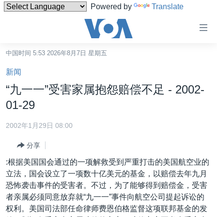
Powered by
Translate
无
障
碍
中国时间 5:53 2026年8月7日 星期五
主页
链
新闻
接
美国
“九一一”受害家属抱怨赔偿不足 - 2002-
跳
中国
01-29
转
台湾
到
2002年1月29日 08:00
内
港澳
容
分享
国际
跳
:根据美国国会通过的一项解救受到严重打击的美国航空业的
转
分类新闻
最新国际新闻
立法，国会设立了一项数十亿美元的基金，以赔偿去年九月
到
恐怖袭击事件的受害者。不过，为了能够得到赔偿金，受害
美中关系
印太
经济·金融·贸易
导
者亲属必须同意放弃就“九一一”事件向航空公司提起诉讼的
航
热点专题
中东
人权·法律·宗教
权利。美国司法部任命律师费恩伯格监督这项联邦基金的发
跳