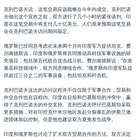
VOA视频
欧洲
科教·文娱·体健
白宫要闻
转
克列巴诺夫说，这笔交易应该能够在今年内成交。克列巴诺
到
VOA今日焦点
非洲
军事
国会报道
夫做出这个宣布之前，双方进行了几个小时的紧张谈判。印
检
度在这笔交易中将支付几十亿美元。人们原来预期这笔交易
中文广播
美洲
劳工
美中关系
索
会在克列巴诺夫访问期间敲定。
全球议题
环境
美国建国250周年
关注我们
俄罗斯已经同意考虑在未来两个月向印度军方提供坦克。费
埃博拉疫情
尔南德斯说，印度和俄罗斯将共同推动高科技军事设施的研
美国之音专访
究项目，包括第五代联合攻击战斗机。费尔南德斯说：“在发
展高科技领域中，双方同意继续合作。”俄罗斯向印度军队提
重要讲话与声明
供超过三分之二的军事设备，包括坦克和歼击机。
台海两岸关系
其他语言网站
克列巴诺夫这次的访问议程并不仅仅限于军事合作，贸易和
南中国海争端
外交合作也在议程内。印度在目前和巴基斯坦的冲突中，赢
关注西藏
得了克列巴诺夫的外交支持。克列巴诺夫呼吁巴基斯坦采取
更多措施，对在印控克什米尔地区发起分裂暴乱的伊斯兰激
关注新疆
进团体加以控制。但是他也建议双方避免发生战争。
GEN Z 看美国
印度和俄罗斯也讨论了扩大双方贸易合作的方法。双方决定