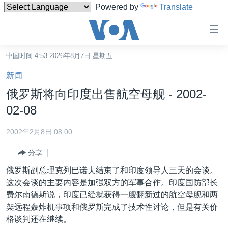
Powered by
Translate
无
障
碍
中国时间 4:53 2026年8月7日 星期五
主页
链
新闻
接
美国
俄罗斯将向印度出售航空母舰 - 2002-
跳
中国
02-08
转
台湾
到
2002年2月8日 08:00
内
港澳
容
分享
国际
跳
俄罗斯副总理克列巴诺夫结束了和印度领导人三天的会谈。
转
分类新闻
最新国际新闻
这次会谈的主要内容是加强双方的军事合作。印度国防部长
到
费尔南德斯说，印度已经就获得一艘翻新过的航空母舰和两
美中关系
印太
经济·金融·贸易
导
架远程轰炸机事项和俄罗斯完成了技术性讨论，但是有关价
航
热点专题
中东
人权·法律·宗教
格谈判还在继续。
跳