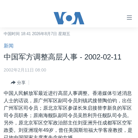
无
障
碍
中国时间 18:41 2026年8月7日 星期五
主页
链
新闻
接
美国
中国军方调整高层人事 - 2002-02-11
跳
中国
转
2002年2月11日 08:00
台湾
到
分享
内
港澳
容
中国人民解放军最近进行高层人事调整。香港媒体引述消息
国际
跳
人士的话说，原广州军区副司令员刘镇武接替陶伯钧，出任
转
分类新闻
最新国际新闻
广州军区司令员；原北京军区参谋长朱启接替李新良的军区
到
司令员职务；原南海舰队副司令员吴胜利升任舰队司令员。
美中关系
印太
经济·金融·贸易
导
另外，原北京军区空军政治部主任刘亚洲升任成都军区空军
航
热点专题
中东
人权·法律·宗教
政委。刘亚洲现年49岁，曾任美国斯坦福大学客座教授，是
跳
已故中国国家主席李先念的女婿。