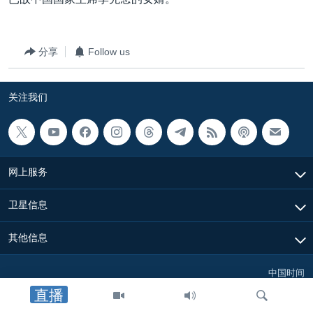
VOA视频
欧洲
科教·文娱·体健
白宫要闻
转
到
VOA今日焦点
非洲
军事
国会报道
检
分享
Follow us
中文广播
美洲
劳工
美中关系
索
全球议题
环境
美国建国250周年
关注我们
关注我们
埃博拉疫情
美国之音专访
重要讲话与声明
网上服务
台海两岸关系
其他语言网站
卫星信息
南中国海争端
关注西藏
其他信息
关注新疆
中国时间
GEN Z 看美国
直播