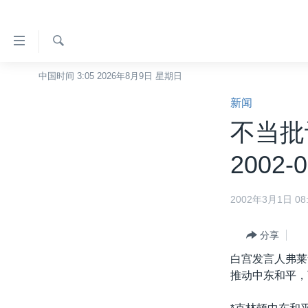
无
障
碍
检
中国时间 3:05 2026年8月9日 星期日
主页
索
链
新闻
美国
接
不当批
中国
跳
转
台湾
2002-0
到
港澳
内
2002年3月1日 08:
容
国际
跳
分类新闻
最新国际新闻
转
分享
到
美中关系
印太
经济·金融·贸易
白宫发言人弗莱
导
推动中东和平，
热点专题
中东
人权·法律·宗教
航
跳
VOA视频
欧洲
科教·文娱·体健
白宫要闻