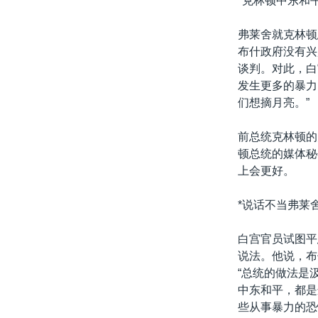
*克林顿中东和平
转
VOA今日焦点
非洲
军事
国会报道
到
弗莱舍就克林顿
检
中文广播
美洲
劳工
美中关系
布什政府没有兴
索
谈判。对此，白
全球议题
环境
美国建国250周年
发生更多的暴力
埃博拉疫情
们想摘月亮。”
美国之音专访
前总统克林顿的
重要讲话与声明
顿总统的媒体秘
上会更好。
台海两岸关系
南中国海争端
*说话不当弗莱
关注西藏
白宫官员试图平
关注新疆
说法。他说，布
“总统的做法是
GEN Z 看美国
中东和平，都是
些从事暴力的恐