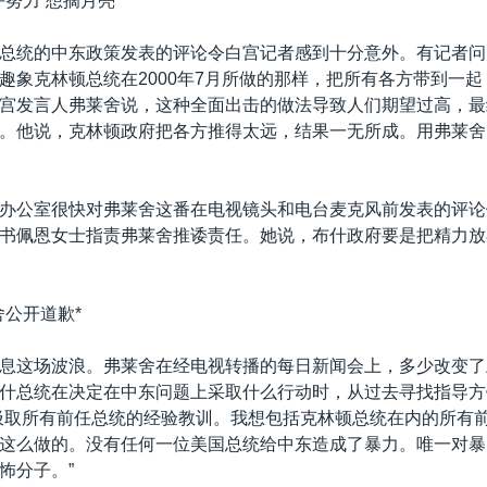
努力“想摘月亮”*
总统的中东政策发表的评论令白宫记者感到十分意外。有记者问
趣象克林顿总统在2000年7月所做的那样，把所有各方带到一
宫发言人弗莱舍说，这种全面出击的做法导致人们期望过高，最
。他说，克林顿政府把各方推得太远，结果一无所成。用弗莱舍
办公室很快对弗莱舍这番在电视镜头和电台麦克风前发表的评论
书佩恩女士指责弗莱舍推诿责任。她说，布什政府要是把精力放
舍公开道歉*
息这场波浪。弗莱舍在经电视转播的每日新闻会上，多少改变了
什总统在决定在中东问题上采取什么行动时，从过去寻找指导方
汲取所有前任总统的经验教训。我想包括克林顿总统在内的所有
这么做的。没有任何一位美国总统给中东造成了暴力。唯一对暴
怖分子。”