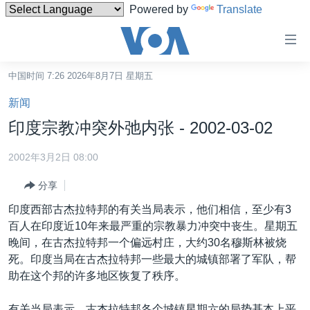
Powered by
Translate
无
障
碍
中国时间 7:26 2026年8月7日 星期五
主页
链
新闻
接
美国
印度宗教冲突外弛内张 - 2002-03-02
跳
中国
转
2002年3月2日 08:00
台湾
到
分享
内
港澳
容
印度西部古杰拉特邦的有关当局表示，他们相信，至少有3
国际
跳
百人在印度近10年来最严重的宗教暴力冲突中丧生。星期五
转
分类新闻
最新国际新闻
晚间，在古杰拉特邦一个偏远村庄，大约30名穆斯林被烧
到
死。印度当局在古杰拉特邦一些最大的城镇部署了军队，帮
美中关系
印太
经济·金融·贸易
导
助在这个邦的许多地区恢复了秩序。
航
热点专题
中东
人权·法律·宗教
跳
有关当局表示，古杰拉特邦各个城镇星期六的局势基本上平