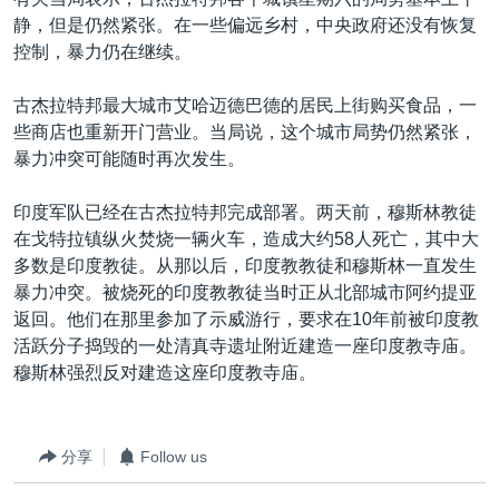
VOA视频
欧洲
科教·文娱·体健
白宫要闻
转
静，但是仍然紧张。在一些偏远乡村，中央政府还没有恢复
到
VOA今日焦点
非洲
军事
国会报道
控制，暴力仍在继续。
检
中文广播
美洲
劳工
美中关系
索
古杰拉特邦最大城市艾哈迈德巴德的居民上街购买食品，一
全球议题
环境
美国建国250周年
些商店也重新开门营业。当局说，这个城市局势仍然紧张，
关注我们
暴力冲突可能随时再次发生。
埃博拉疫情
美国之音专访
印度军队已经在古杰拉特邦完成部署。两天前，穆斯林教徒
在戈特拉镇纵火焚烧一辆火车，造成大约58人死亡，其中大
重要讲话与声明
多数是印度教徒。从那以后，印度教教徒和穆斯林一直发生
台海两岸关系
暴力冲突。被烧死的印度教教徒当时正从北部城市阿约提亚
其他语言网站
返回。他们在那里参加了示威游行，要求在10年前被印度教
南中国海争端
活跃分子捣毁的一处清真寺遗址附近建造一座印度教寺庙。
关注西藏
穆斯林强烈反对建造这座印度教寺庙。
关注新疆
GEN Z 看美国
分享
Follow us