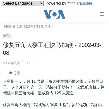
Powered by
Translate
无
障
碍
中国时间 0:34 2026年8月8日 星期六
主页
链
新闻
接
美国
修复五角大楼工程快马加鞭 - 2002-03-
跳
中国
08
转
台湾
到
2002年3月8日 08:00
内
港澳
容
分享
国际
跳
下星期一， 3 月 11 号是五角大楼遭到恐怖袭击 6 个月的日
转
分类新闻
最新国际新闻
子。 6 个月前的这一天，恐怖分子劫持了一驾民航客机，并
到
驾机冲撞五角大楼，造成楼内 125 人死亡。
美中关系
印太
经济·金融·贸易
导
航
热点专题
中东
人权·法律·宗教
修复五角大楼的工程被称为“凤凰工程”，参加这项工程的队
跳