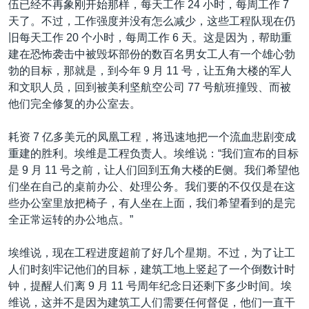
伍已经不再象刚开始那样，每天工作 24 小时，每周工作 7
VOA视频
欧洲
科教·文娱·体健
白宫要闻
转
天了。不过，工作强度并没有怎么减少，这些工程队现在仍
到
VOA今日焦点
非洲
军事
国会报道
旧每天工作 20 个小时，每周工作 6 天。这是因为，帮助重
检
建在恐怖袭击中被毁坏部份的数百名男女工人有一个雄心勃
中文广播
美洲
劳工
美中关系
索
勃的目标，那就是，到今年 9 月 11 号，让五角大楼的军人
全球议题
环境
美国建国250周年
和文职人员，回到被美利坚航空公司 77 号航班撞毁、而被
关注我们
他们完全修复的办公室去。
埃博拉疫情
美国之音专访
耗资 7 亿多美元的凤凰工程，将迅速地把一个流血悲剧变成
重建的胜利。埃维是工程负责人。埃维说：“我们宣布的目标
重要讲话与声明
是 9 月 11 号之前，让人们回到五角大楼的E侧。我们希望他
台海两岸关系
其他语言网站
们坐在自己的桌前办公、处理公务。我们要的不仅仅是在这
些办公室里放把椅子，有人坐在上面，我们希望看到的是完
南中国海争端
全正常运转的办公地点。”
关注西藏
埃维说，现在工程进度超前了好几个星期。不过，为了让工
关注新疆
人们时刻牢记他们的目标，建筑工地上竖起了一个倒数计时
GEN Z 看美国
钟，提醒人们离 9 月 11 号周年纪念日还剩下多少时间。埃
维说，这并不是因为建筑工人们需要任何督促，他们一直干