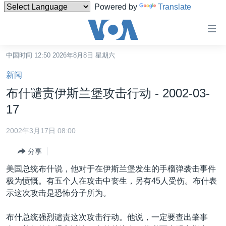
Powered by
Translate
无
障
碍
中国时间 12:50 2026年8月8日 星期六
主页
链
新闻
接
美国
布什谴责伊斯兰堡攻击行动 - 2002-03-
跳
中国
17
转
台湾
到
2002年3月17日 08:00
内
港澳
容
分享
国际
跳
美国总统布什说，他对于在伊斯兰堡发生的手榴弹袭击事件
转
分类新闻
最新国际新闻
极为愤慨。有五个人在攻击中丧生，另有45人受伤。布什表
到
示这次攻击是恐怖分子所为。
美中关系
印太
经济·金融·贸易
导
航
热点专题
中东
人权·法律·宗教
布什总统强烈谴责这次攻击行动。他说，一定要查出肇事
跳