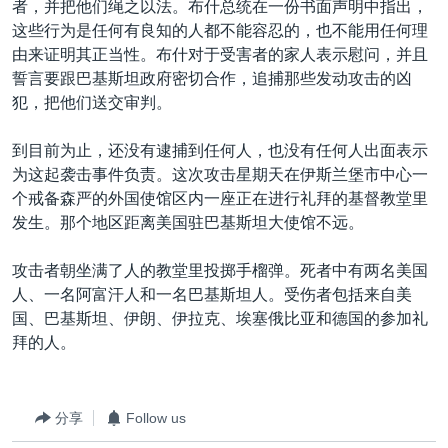
者，并把他们绳之以法。布什总统在一份书面声明中指出，
VOA视频
欧洲
科教·文娱·体健
白宫要闻
转
这些行为是任何有良知的人都不能容忍的，也不能用任何理
到
VOA今日焦点
非洲
军事
国会报道
由来证明其正当性。布什对于受害者的家人表示慰问，并且
检
誓言要跟巴基斯坦政府密切合作，追捕那些发动攻击的凶
中文广播
美洲
劳工
美中关系
索
犯，把他们送交审判。
全球议题
环境
美国建国250周年
关注我们
到目前为止，还没有逮捕到任何人，也没有任何人出面表示
埃博拉疫情
为这起袭击事件负责。这次攻击星期天在伊斯兰堡市中心一
美国之音专访
个戒备森严的外国使馆区内一座正在进行礼拜的基督教堂里
发生。那个地区距离美国驻巴基斯坦大使馆不远。
重要讲话与声明
台海两岸关系
其他语言网站
攻击者朝坐满了人的教堂里投掷手榴弹。死者中有两名美国
人、一名阿富汗人和一名巴基斯坦人。受伤者包括来自美
南中国海争端
国、巴基斯坦、伊朗、伊拉克、埃塞俄比亚和德国的参加礼
关注西藏
拜的人。
关注新疆
GEN Z 看美国
分享
Follow us