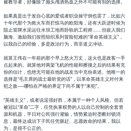
被教导者，好像除了抛头颅洒热血之外不可能有别的选择。
如果真是出于发自心底的爱或者职业操守倒也罢了，比如六
十年代那个为救火车而拦惊马的欧阳海，还有大跃进时候为
阻止冒牌水泥运往水坝工地而卧轨的工程师……但嵌入我们
脑海、激励我们按照组织系列冒险犯难的“革命英雄主义”，
以我自己的经验，多是政治行为，而非道义冲动。
就算王伟在一年前的那个早上怒火万丈，这火也是政客一手
点起来的。就算他对两架飞机的性能和擦撞之后的结果有充
份的估计，也绝无可能在他的战友当中充份表述。他唯一的
选择是“毛主席的战士最听党的话”，以革命英雄主义对付来
犯之敌──哪怕在严格的界定下尚不属于“来犯”。
“英雄主义”，或者说逞强好胜，本属于一种个人风格。但若
被冠以“革命”二字，任凭执掌权势的人以自己控制的全套资
源和机器，平日对公民强行灌输，情势紧迫时垄断封锁消
息，最终达成治下子民任凭驱赶、志愿效命的结果，我以
为，是很不公正的。