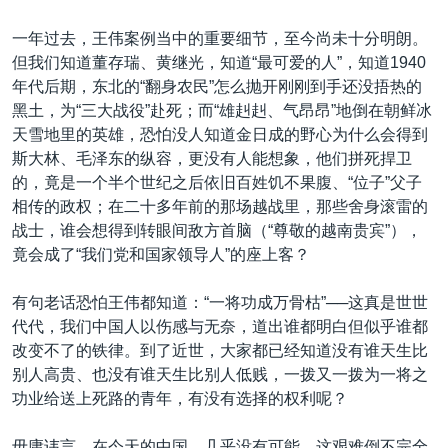
一年过去，王伟案例当中的重要细节，至今尚未十分明朗。
但我们知道董存瑞、黄继光，知道“最可爱的人”，知道1940
年代后期，东北的“翻身农民”怎么抛开刚刚到手还没捂热的
黑土，为“三大战役”赴死；而“雄赳赳、气昂昂”地倒在朝鲜冰
天雪地里的英雄，恐怕没人知道金日成的野心为什么会得到
斯大林、毛泽东的纵容，更没有人能想象，他们拼死捍卫
的，竟是一个半个世纪之后依旧百姓饥不果腹、“位子”父子
相传的政权；在二十多年前的那场越战里，那些舍身滚雷的
战士，谁会想得到转眼间敌方首脑（“尊敬的越南贵宾”），
竟会成了“我们党和国家领导人”的座上客？
有句老话恐怕王伟都知道：“一将功成万骨枯”──这真是世世
代代，我们中国人以伤感与无奈，道出谁都明白但似乎谁都
改变不了的铁律。到了近世，大家都已经知道没有谁天生比
别人高贵、也没有谁天生比别人低贱，一拨又一拨为一将之
功业给送上死路的青年，有没有选择的权利呢？
毋庸讳言，在今天的中国，几乎没有可能。这艰难倒不完全