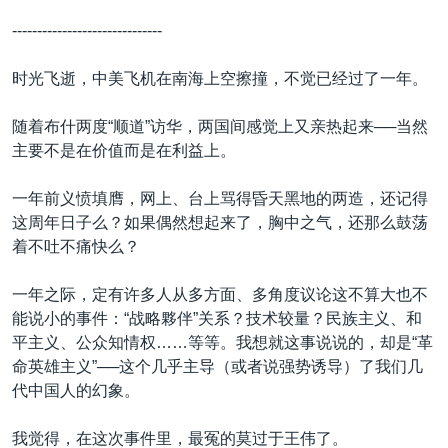
VOA视频
欧洲
科教·文娱·体健
白宫要闻
转
------------------------------
到
VOA今日焦点
非洲
军事
国会报道
检
时光飞逝，中美飞机在南海上空擦撞，不觉已经过了一年。
中文广播
美洲
劳工
美中关系
索
全球议题
环境
美国建国250周年
随着布什两度“顺道”访华，两国间感觉上又亲热起来──当然
关注我们
主要不是在价值而是在利益上。
埃博拉疫情
美国之音专访
一年前义愤填膺，网上、台上骂得昏天黑地的两造，还记得
这周年日子么？如果偶然想起来了，胸中之气，还那么鼓荡
重要讲话与声明
着不吐不痛快么？
台海两岸关系
其他语言网站
一年之际，定有许多人从多方面、多角度议论这不算大也不
南中国海争端
能说小的事件：“战略夥伴”关系？技术较量？民族主义、和
关注西藏
平主义、公众知情权……等等。我想就这事说说的，却是“革
命英雄主义”──这个几乎主导（或者说强势诱导）了我们几
关注新疆
代中国人的幻象。
GEN Z 看美国
我觉得，在这次事件里，最冤的莫过于王伟了。