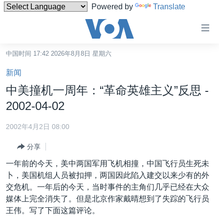
Powered by
Translate
无
障
碍
中国时间 17:42 2026年8月8日 星期六
主页
链
新闻
接
美国
中美撞机一周年：“革命英雄主义”反思 -
跳
中国
2002-04-02
转
台湾
到
2002年4月2日 08:00
内
港澳
容
分享
国际
跳
一年前的今天，美中两国军用飞机相撞，中国飞行员生死未
转
分类新闻
最新国际新闻
卜，美国机组人员被扣押，两国因此陷入建交以来少有的外
到
交危机。一年后的今天，当时事件的主角们几乎已经在大众
美中关系
印太
经济·金融·贸易
导
媒体上完全消失了。但是北京作家戴晴想到了失踪的飞行员
航
热点专题
中东
人权·法律·宗教
王伟。写了下面这篇评论。
跳