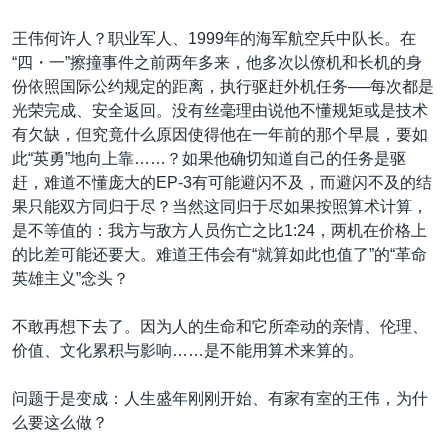
王伟何许人？职业军人、1999年的海军航空兵中队长。在
“四・一”擦撞事件之前两年多来，他多次以僚机和长机的身
份依照国际公约规定的距离，执行驱赶外机任务──每次都是
光荣完成、安全返回。没有丝毫理由说他不懂规矩或是技术
有欠缺，但究竟什么原因使得他在一年前的那个早晨，要如
此“英勇”地向上靠……？如果他确切知道自己的任务是驱
赶，难道不懂庞大的EP-3有可能避闪不及，而避闪不及的结
果只能双方同归于尽？当然这同归于尽如果按照算术计算，
是不等值的：我方与敌方人员伤亡之比1:24，两机在价格上
的比差可能还要大。难道王伟会有“就算如此也值了”的“革命
英雄主义”念头？
不敢再想下去了。因为人的生命和它所牵动的亲情、伦理、
价值、文化累积与影响……是不能用算术来算的。
问题于是变成：人生盛年刚刚开始、有家有室的王伟，为什
么要这么做？