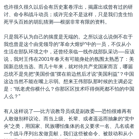
也许很久很久以后会有历史案卷浮出，揭露出或曾有过的研
讨、命令和战斗动员；或许完全不是这样，只是我们贪生怕
死平头百姓的胡乱猜测──根据非常有限的资料。
只是我不认为自己的揣度是无端的。之所以这么说倒不在于
我也曾是这个由党领导的“革命大熔炉”中的一员，不仅从小
生活在部队环境之中，还曾经亲临一线作战部队采访──应该
说，我对王伟在2001年春天有可能身处的氛围太熟悉了：美
国新总统当选。而几十年来，就对待共产党国家而言，哪届
总统不是先把“美国价值”摆在前边然后才说“美国利益”？中国
这边当然不能在嘴上示弱。想来王伟部队那时候的主调必定
是：“纸老虎你横什么？你那区区技术吓得倒死都不怕的中国
人么？”
有人这样说了──比方说教导员或是副政委──恐怕很难再有
人敢做别样议论。而当上级、长辈、或者遥远而抽象的“党中
央”之类，用国家、民族哪怕集体的名义要求一名、几名或者
一个战斗序列出发做贡献，我们这些被命令、被鼓动和从小