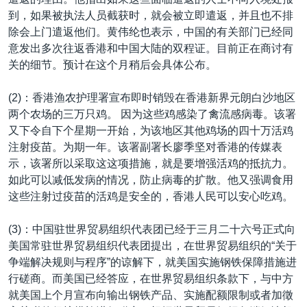
VOA视频
欧洲
科教·文娱·体健
白宫要闻
转
到，如果被执法人员截获时，就会被立即遣返，并且也不排
到
VOA今日焦点
非洲
军事
国会报道
除会上门遣返他们。黄伟纶也表示，中国的有关部门已经同
检
意发出多次往返香港和中国大陆的双程证。目前正在商讨有
中文广播
美洲
劳工
美中关系
索
关的细节。预计在这个月稍后会具体公布。
全球议题
环境
美国建国250周年
关注我们
(2)：香港渔农护理署宣布即时销毁在香港新界元朗白沙地区
埃博拉疫情
两个农场的三万只鸡。 因为这些鸡感染了禽流感病毒。该署
美国之音专访
又下令自下个星期一开始，为该地区其他鸡场的四十万活鸡
注射疫苗。为期一年。该署副署长廖季坚对香港的传媒表
重要讲话与声明
示，该署所以采取这这项措施，就是要增强活鸡的抵抗力。
台海两岸关系
如此可以减低发病的情况，防止病毒的扩散。他又强调食用
其他语言网站
这些注射过疫苗的活鸡是安全的，香港人民可以安心吃鸡。
南中国海争端
关注西藏
(3)：中国驻世界贸易组织代表团已经于三月二十六号正式向
美国常驻世界贸易组织代表团提出，在世界贸易组织的“关于
关注新疆
争端解决规则与程序”的谅解下，就美国实施钢铁保障措施进
GEN Z 看美国
行磋商。而美国已经答应，在世界贸易组织条款下，与中方
就美国上个月宣布向输出钢铁产品、实施配额限制或者加徵