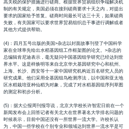
高关税的保护措施进行磋商。根据世界贸易组织争端解决机
制的有关规定，美国必须在接到磋商要求十天之内，对提出
要求的国家给予答复。磋商时间最长可达三十天，如果磋商
失败，有关国家可以要求世界贸易组织总干事进行调解或者
其他方式提供帮助。
(4)：四月五号出版的美国>杂志以封面故事刊登了中国科学
家在全球率先绘出水稻基因组工作框架图的论文。>杂志的
总编辑肯尼迪表示，毫无疑问中国基因组学研究已经达到世
界水平。这是样焕明等来自北京华大基因研究中心和杭州、
上海、长沙、西安等十一家中国研究机构近百名研究人员的
研究成果。他们采用全基因组鸟枪测序法，以中国和亚太地
区水稻栽培亚种仙稻为对象，完成了对水稻基因组序列草图
的测定和初步分析。
(5)：据大公报周刊报导说，北京大学校长许智宏日前在一个
新闻发布会上回答记者有关北大在世界著名大学排名问题的
时候表示，目前中国还没有一所世界一流大学。许校长认
为，中国一些学校在个别专业和领域达到世界一流水平是可