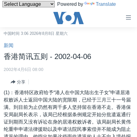
Powered by
Translate
无
障
碍
中国时间 3:06 2026年8月8日 星期六
主页
链
新闻
接
美国
香港简讯五则 - 2002-04-06
跳
中国
转
2002年4月6日 08:00
台湾
到
分享
内
港澳
容
(1)：香港特区政府给予“港人在中国大陆出生子女”申请居港
国际
跳
权败诉人士返回中国大陆的宽限期，已经于三月三十一号届
转
分类新闻
最新国际新闻
满。到目前为止仍然有两千多人坚持留在香港不走。香港保
到
安局副局长表示，该局已经根据条例规定开始分批遣返通行
美中关系
印太
经济·金融·贸易
导
证到期而又没有诉讼在身的居港权败诉者。该局副局长黄伟
航
热点专题
中东
人权·法律·宗教
纶重申申请法律援助以及申请法院民事索偿并不能成为阻止
跳
遣返的理由。他指出如果这些面临遣返的人士不向入境处报