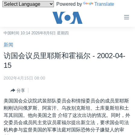
Powered by
Translate
无
障
碍
中国时间 10:14 2026年8月6日 星期四
主页
链
新闻
接
美国
访国会议员里耶斯和霍福尔 - 2002-04-
跳
中国
15
转
台湾
到
2002年4月15日 08:00
内
港澳
容
分享
国际
跳
美国国会众议院武装部队委员会和情报委员会的成员里耶斯
转
分类新闻
最新国际新闻
刚刚访问俄罗斯、阿富汗、乌孜别克斯坦、土库曼斯坦和土
到
耳其回国。他向美国之音 介绍了这次出访的情况。同时，外
美中关系
印太
经济·金融·贸易
导
交委员会成员民主党议员霍福尔提出新立法，要求国会司法
航
热点专题
中东
人权·法律·宗教
机构参与监督美国的军事法庭对国际恐怖分子嫌疑人的审
跳