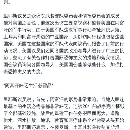
判。
VOA视频
欧洲
科教·文娱·体健
白宫要闻
转
到
VOA今日焦点
非洲
军事
国会报道
里耶斯议员是众议院武装部队委员会和情报委员会的成员。
检
他对美国之音说，他这次出访主要是视察和监督美国在阿富
中文广播
美洲
劳工
美中关系
索
汗的军事行动，由于美国军队这次军事行动牵扯到俄罗斯、
全球议题
环境
美国建国250周年
土耳其和阿富汗周边的中亚国家，所以访问行程也包括这些
关注我们
国家。美国在这些国家的军队代表向议员们报告了目前的行
埃博拉疫情
动情况，美国议员们还同各国的政治领导人进行了广泛的接
美国之音专访
触，交流了有关合作打击国际恐怖主义的措施和落实情况。
国会议员询问各国领导人，美国国会能够做些什么，加强打
重要讲话与声明
击恐怖主义的力度。
台海两岸关系
其他语言网站
*阿富汗缺乏生活必需品*
南中国海争端
关注西藏
里耶斯议员说，首先，阿富汗的形势非常紧迫。当地人民连
最基本的生活必需品都非常缺乏。连续20年的战争完全摧毁
关注新疆
了全部基础设施。战后的重建工作任务艰巨而庞大。道路、
GEN Z 看美国
供水、污水排放、通讯、教育和医疗体系全都需要从头开始
建造。里耶斯还表示，在俄罗斯、土耳其和乌孜别克斯坦，